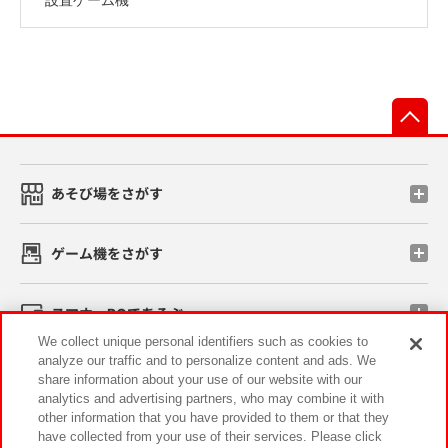
先
あそび場をさがす
ゲーム機をさがす
スマホ・PCであそぶ
We collect unique personal identifiers such as cookies to
analyze our traffic and to personalize content and ads. We
イベント・キャンペーン
share information about your use of our website with our
analytics and advertising partners, who may combine it with
other information that you have provided to them or that they
have collected from your use of their services. Please click