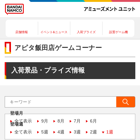
店舗情報
イベント&ニュース
入荷プライズ
設置ゲーム機
アピタ飯田店ゲームコーナー
入荷景品・プライズ情報
登場月
全て表示
9月
8月
7月
6月
登場週
全て表示
5週
4週
3週
2週
1週