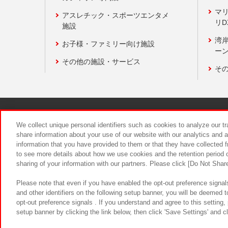
マ
アスレチック・スポーツエンタメ
リD
施設
湾
お子様・ファミリー向け施設
ーン
その他の施設・サービス
そ
関連会社
サステナビリティ
We collect unique personal identifiers such as cookies to analyze our t
share information about your use of our website with our analytics and 
information that you have provided to them or that they have collected f
食品のご提
to see more details about how we use cookies and the retention period o
sharing of your information with our partners. Please click [Do Not Shar
Please note that even if you have enabled the opt-out preference signals
and other identifiers on the following setup banner, you will be deemed 
opt-out preference signals . If you understand and agree to this setting
setup banner by clicking the link below, then click 'Save Settings' and c
©Bandai Namco Amusement Inc.
©Ba