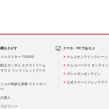
ム機をさがす
スマホ・PCであそぶ
ドルマスター TOURS
ナムコオンラインクレーン
動戦士ガンダム エクストリーム
ナムコパークス オンライ
ーサス２ インフィニットブース
ガシャポンオンライン
公式スマートフォンアプリ
ョジョの奇妙な冒険 ラストサバ
バー
鼓の達人
りスピリッツ