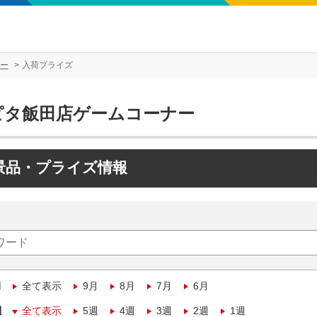
ー
入荷プライズ
ピタ飯田店ゲームコーナー
景品・プライズ情報
月
全て表示
9月
8月
7月
6月
週
全て表示
5週
4週
3週
2週
1週