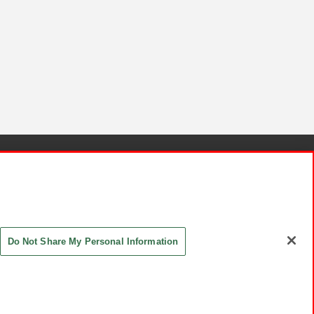
針と検証結果
お取引先さまとともに
お問い合わせ
Do Not Share My Personal Information
ASHIKI Co., Ltd. All Rights Reserved.