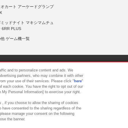
リオカート アーケードグランプ
X
岸ミッドナイト マキシマムチュ
 6RR PLUS
の他 ゲーム機一覧
サイトポリシー
プライバシーポリシー
ウェブアクセシビリティ方
raffic and to personalize content and ads. We
advertising partners, who may combine it with other
rom your use of their services. Please click "
here
"
供について
カスタマーハラスメント対応方針
よくあるご質問・
f each cookie. You have the right to opt out of our
e My Personal Information] to exercise your right.
 , if you choose to allow the sharing of cookies
to have consented to the sharing regardless of the
, please manage your consent on the following
lose the banner.
ndai Namco Amusement Lab Inc.
©Bandai Namco Experience Inc.
©HANAY