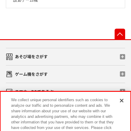
先
あそび場をさがす
ゲーム機をさがす
スマホ・PCであそぶ
We collect unique personal identifiers such as cookies to
analyze our traffic and to personalize content and ads. We
イベント・キャンペーン
share information about your use of our website with our
analytics and advertising partners, who may combine it with
other information that you have provided to them or that they
have collected from your use of their services. Please click