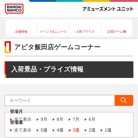
店舗情報
イベント&ニュース
入荷プライズ
設置ゲーム機
アピタ飯田店ゲームコーナー
入荷景品・プライズ情報
登場月
全て表示
9月
8月
7月
6月
登場週
全て表示
5週
4週
3週
2週
1週