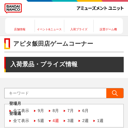
店舗情報
イベント&ニュース
入荷プライズ
設置ゲーム機
アピタ飯田店ゲームコーナー
入荷景品・プライズ情報
登場月
全て表示
9月
8月
7月
6月
登場週
全て表示
5週
4週
3週
2週
1週