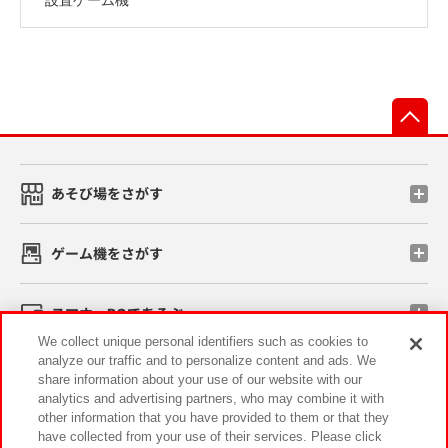
先
あそび場をさがす
ゲーム機をさがす
スマホ・PCであそぶ
We collect unique personal identifiers such as cookies to
analyze our traffic and to personalize content and ads. We
イベント・キャンペーン
share information about your use of our website with our
analytics and advertising partners, who may combine it with
other information that you have provided to them or that they
have collected from your use of their services. Please click