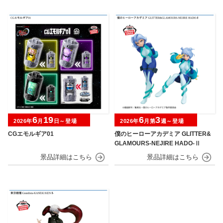
6
19
6
3
2026年
月
日～登場
2026年
月第
週～登場
CGエモルギア01
僕のヒーローアカデミア GLITTER&
GLAMOURS-NEJIRE HADO-Ⅱ