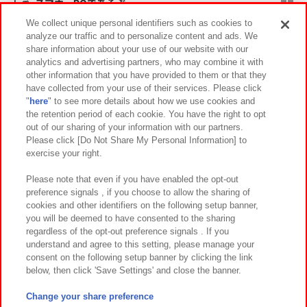
スマホ・PCであそぶ
We collect unique personal identifiers such as cookies to
analyze our traffic and to personalize content and ads. We
イベント・キャンペーン
share information about your use of our website with our
analytics and advertising partners, who may combine it with
other information that you have provided to them or that they
have collected from your use of their services. Please click
"
here
" to see more details about how we use cookies and
関連会社
サステナビリティ
サイトポリシー
the retention period of each cookie. You have the right to opt
out of our sharing of your information with our partners.
プライバシーポリシー
ウェブアクセシビリティ方針と検証結果
Please click [Do Not Share My Personal Information] to
exercise your right.
お取引先さまとともに
食品のご提供について
カスタマーハラスメント対応方針
よくあるご質問・お問い合わせ
Please note that even if you have enabled the opt-out
preference signals , if you choose to allow the sharing of
cookies and other identifiers on the following setup banner,
you will be deemed to have consented to the sharing
regardless of the opt-out preference signals . If you
understand and agree to this setting, please manage your
consent on the following setup banner by clicking the link
below, then click 'Save Settings' and close the banner.
©Bandai Namco Amusement Inc.
©Bandai Namco Amusement Lab Inc.
Change your share preference
©Bandai Namco Experience Inc.