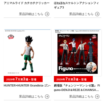
アニマルライド カチカチクリッカー
ほねほねスケルトンアクションフィ
ギュア3
7
3
7
3
2026年
月第
週～登場
2026年
月第
週～登場
HUNTER×HUNTER Grandista-ゴン-
劇場版『チェンソーマン レゼ篇』 Fi
guno-DENJI＆REZE＆CHAINSAW
MAN＆BOMB-