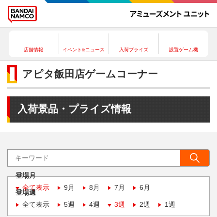
店舗情報
イベント&ニュース
入荷プライズ
設置ゲーム機
アピタ飯田店ゲームコーナー
入荷景品・プライズ情報
登場月
全て表示
9月
8月
7月
6月
登場週
全て表示
5週
4週
3週
2週
1週