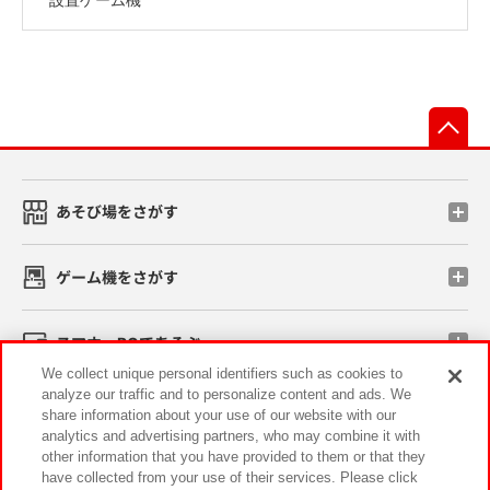
先
あそび場をさがす
ゲーム機をさがす
スマホ・PCであそぶ
We collect unique personal identifiers such as cookies to
analyze our traffic and to personalize content and ads. We
イベント・キャンペーン
share information about your use of our website with our
analytics and advertising partners, who may combine it with
other information that you have provided to them or that they
have collected from your use of their services. Please click