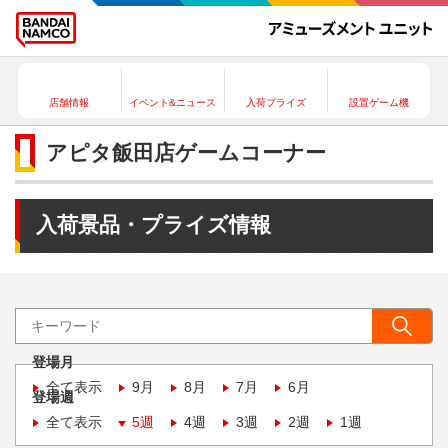
店舗情報
イベント&ニュース
入荷プライズ
設置ゲーム機
アピタ飯田店ゲームコーナー
入荷景品・プライズ情報
登場月
全て表示
9月
8月
7月
6月
登場週
全て表示
5週
4週
3週
2週
1週