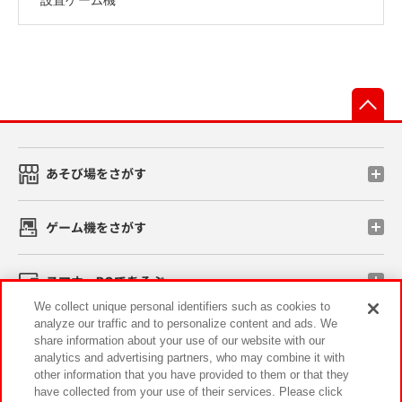
先
あそび場をさがす
ゲーム機をさがす
スマホ・PCであそぶ
We collect unique personal identifiers such as cookies to
analyze our traffic and to personalize content and ads. We
イベント・キャンペーン
share information about your use of our website with our
analytics and advertising partners, who may combine it with
other information that you have provided to them or that they
have collected from your use of their services. Please click