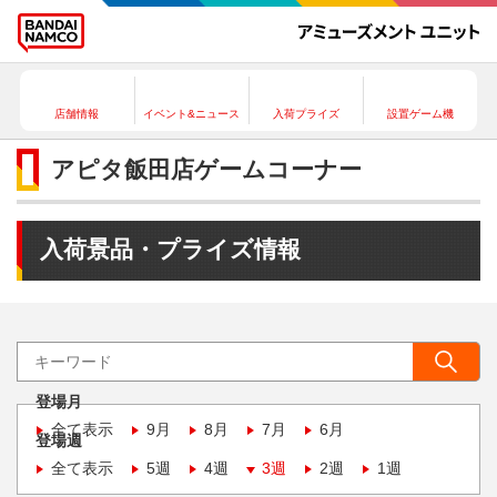
店舗情報
イベント&ニュース
入荷プライズ
設置ゲーム機
アピタ飯田店ゲームコーナー
入荷景品・プライズ情報
登場月
全て表示
9月
8月
7月
6月
登場週
全て表示
5週
4週
3週
2週
1週