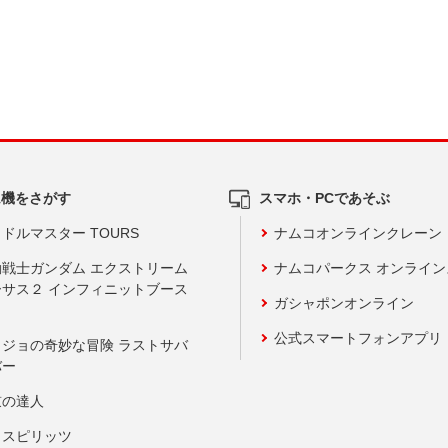
ム機をさがす
スマホ・PCであそぶ
ドルマスター TOURS
ナムコオンラインクレーン
動戦士ガンダム エクストリーム
ナムコパークス オンライ
ーサス２ インフィニットブース
ガシャポンオンライン
公式スマートフォンアプリ
ョジョの奇妙な冒険 ラストサバ
バー
鼓の達人
りスピリッツ