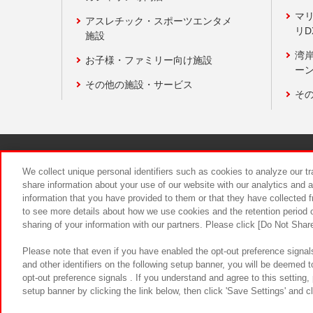
マ
アスレチック・スポーツエンタメ
リD
施設
湾
お子様・ファミリー向け施設
ーン
その他の施設・サービス
そ
関連会社
サステナビリティ
We collect unique personal identifiers such as cookies to analyze our t
share information about your use of our website with our analytics and 
information that you have provided to them or that they have collected f
食品のご提
to see more details about how we use cookies and the retention period o
sharing of your information with our partners. Please click [Do Not Shar
Please note that even if you have enabled the opt-out preference signals
and other identifiers on the following setup banner, you will be deemed 
opt-out preference signals . If you understand and agree to this setting
setup banner by clicking the link below, then click 'Save Settings' and c
©Bandai Namco Amusement Inc.
©Ba