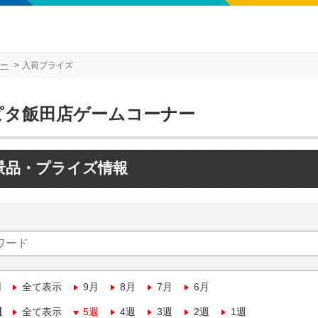
ー
入荷プライズ
ピタ飯田店ゲームコーナー
景品・プライズ情報
月
全て表示
9月
8月
7月
6月
週
全て表示
5週
4週
3週
2週
1週