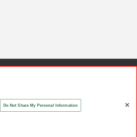
針と検証結果
お取引先さまとともに
お問い合わせ
Do Not Share My Personal Information
ASHIKI Co., Ltd. All Rights Reserved.