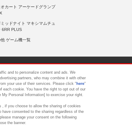
リオカート アーケードグランプ
X
岸ミッドナイト マキシマムチュ
 6RR PLUS
の他 ゲーム機一覧
サイトポリシー
プライバシーポリシー
ウェブアクセシビリティ方
raffic and to personalize content and ads. We
advertising partners, who may combine it with other
rom your use of their services. Please click "
here
"
供について
カスタマーハラスメント対応方針
よくあるご質問・
f each cookie. You have the right to opt out of our
e My Personal Information] to exercise your right.
 , if you choose to allow the sharing of cookies
to have consented to the sharing regardless of the
, please manage your consent on the following
lose the banner.
ndai Namco Amusement Lab Inc.
©Bandai Namco Experience Inc.
©HANAY