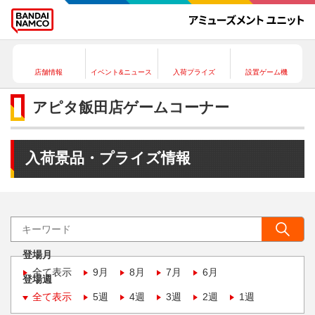
店舗情報
イベント&ニュース
入荷プライズ
設置ゲーム機
アピタ飯田店ゲームコーナー
入荷景品・プライズ情報
登場月
全て表示
9月
8月
7月
6月
登場週
全て表示
5週
4週
3週
2週
1週