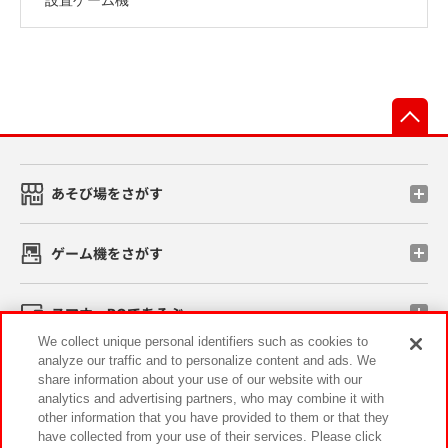
先
あそび場をさがす
ゲーム機をさがす
スマホ・PCであそぶ
We collect unique personal identifiers such as cookies to
analyze our traffic and to personalize content and ads. We
イベント・キャンペーン
share information about your use of our website with our
analytics and advertising partners, who may combine it with
other information that you have provided to them or that they
have collected from your use of their services. Please click