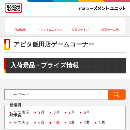
店舗情報
イベント&ニュース
入荷プライズ
設置ゲーム機
アピタ飯田店ゲームコーナー
入荷景品・プライズ情報
登場月
全て表示
9月
8月
7月
6月
登場週
全て表示
5週
4週
3週
2週
1週