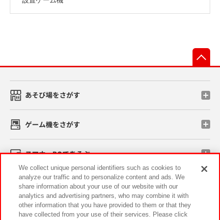
先
あそび場をさがす
ゲーム機をさがす
スマホ・PCであそぶ
We collect unique personal identifiers such as cookies to
analyze our traffic and to personalize content and ads. We
イベント・キャンペーン
share information about your use of our website with our
analytics and advertising partners, who may combine it with
other information that you have provided to them or that they
have collected from your use of their services. Please click