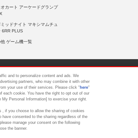
リオカート アーケードグランプ
X
岸ミッドナイト マキシマムチュ
 6RR PLUS
の他 ゲーム機一覧
サイトポリシー
プライバシーポリシー
ウェブアクセシビリティ方
raffic and to personalize content and ads. We
advertising partners, who may combine it with other
rom your use of their services. Please click "
here
"
供について
カスタマーハラスメント対応方針
よくあるご質問・
f each cookie. You have the right to opt out of our
e My Personal Information] to exercise your right.
 , if you choose to allow the sharing of cookies
to have consented to the sharing regardless of the
, please manage your consent on the following
lose the banner.
ndai Namco Amusement Lab Inc.
©Bandai Namco Experience Inc.
©HANAY