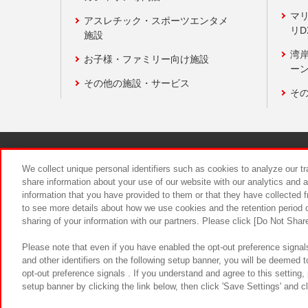
マ
アスレチック・スポーツエンタメ
リD
施設
湾
お子様・ファミリー向け施設
ーン
その他の施設・サービス
そ
関連会社
サステナビリティ
We collect unique personal identifiers such as cookies to analyze our t
share information about your use of our website with our analytics and 
information that you have provided to them or that they have collected f
食品のご提
to see more details about how we use cookies and the retention period o
sharing of your information with our partners. Please click [Do Not Shar
Please note that even if you have enabled the opt-out preference signals
and other identifiers on the following setup banner, you will be deemed 
opt-out preference signals . If you understand and agree to this setting
setup banner by clicking the link below, then click 'Save Settings' and c
©Bandai Namco Amusement Inc.
©Ba