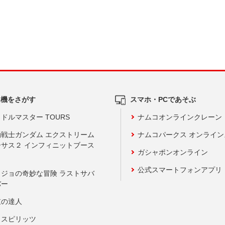
ム機をさがす
スマホ・PCであそぶ
ドルマスター TOURS
ナムコオンラインクレーン
動戦士ガンダム エクストリーム
ナムコパークス オンライ
ーサス２ インフィニットブース
ガシャポンオンライン
公式スマートフォンアプリ
ョジョの奇妙な冒険 ラストサバ
バー
鼓の達人
りスピリッツ