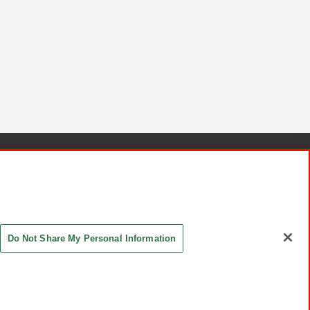
針と検証結果
お取引先さまとともに
お問い合わせ
Do Not Share My Personal Information
ASHIKI Co., Ltd. All Rights Reserved.