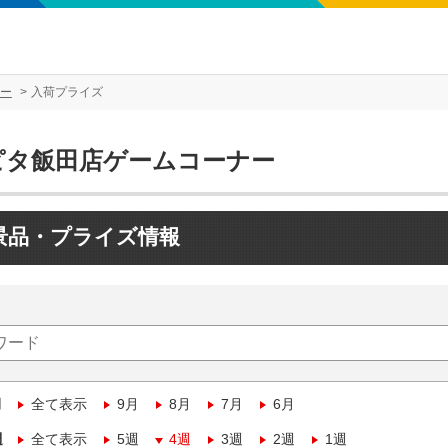
ー
入荷プライズ
ピタ飯田店ゲームコーナー
景品・プライズ情報
月
全て表示
9月
8月
7月
6月
週
全て表示
5週
4週
3週
2週
1週