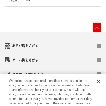
先
あそび場をさがす
ゲーム機をさがす
スマホ・PCであそぶ
We collect unique personal identifiers such as cookies to
analyze our traffic and to personalize content and ads. We
イベント・キャンペーン
share information about your use of our website with our
analytics and advertising partners, who may combine it with
other information that you have provided to them or that they
have collected from your use of their services. Please click