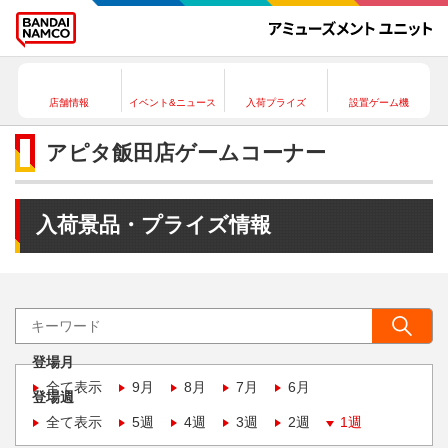
店舗情報
イベント&ニュース
入荷プライズ
設置ゲーム機
アピタ飯田店ゲームコーナー
入荷景品・プライズ情報
登場月
全て表示
9月
8月
7月
6月
登場週
全て表示
5週
4週
3週
2週
1週