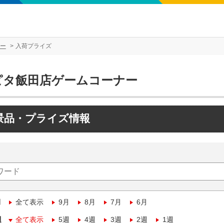
ー
入荷プライズ
ピタ飯田店ゲームコーナー
景品・プライズ情報
月
全て表示
9月
8月
7月
6月
週
全て表示
5週
4週
3週
2週
1週