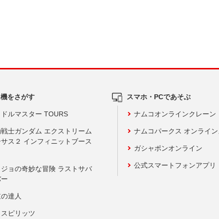
ム機をさがす
スマホ・PCであそぶ
ドルマスター TOURS
ナムコオンラインクレーン
動戦士ガンダム エクストリーム
ナムコパークス オンライ
ーサス２ インフィニットブース
ガシャポンオンライン
公式スマートフォンアプリ
ョジョの奇妙な冒険 ラストサバ
バー
鼓の達人
りスピリッツ