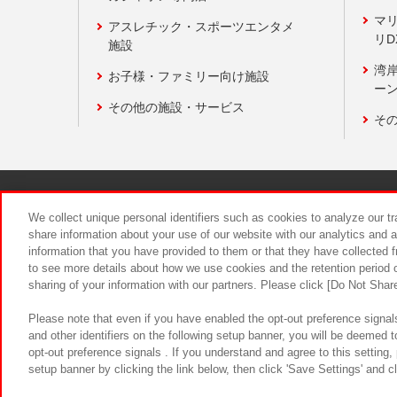
マ
アスレチック・スポーツエンタメ
リD
施設
湾
お子様・ファミリー向け施設
ーン
その他の施設・サービス
そ
関連会社
サステナビリティ
We collect unique personal identifiers such as cookies to analyze our t
share information about your use of our website with our analytics and 
information that you have provided to them or that they have collected f
食品のご提
to see more details about how we use cookies and the retention period o
sharing of your information with our partners. Please click [Do Not Shar
Please note that even if you have enabled the opt-out preference signals
and other identifiers on the following setup banner, you will be deemed 
opt-out preference signals . If you understand and agree to this setting
setup banner by clicking the link below, then click 'Save Settings' and c
©Bandai Namco Amusement Inc.
©Ba