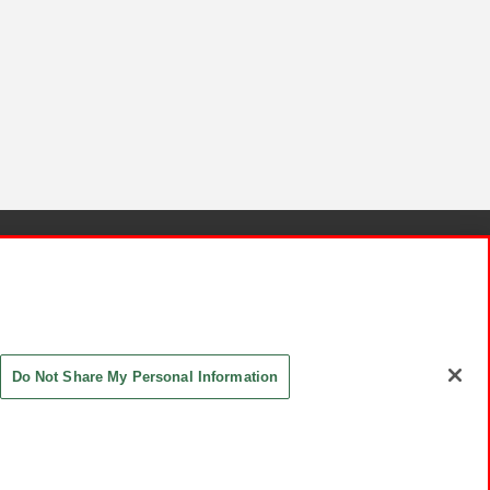
針と検証結果
お取引先さまとともに
お問い合わせ
Do Not Share My Personal Information
ASHIKI Co., Ltd. All Rights Reserved.