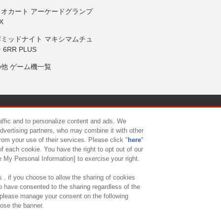
リオカート アーケードグランプ
X
岸ミッドナイト マキシマムチュ
 6RR PLUS
の他 ゲーム機一覧
サイトポリシー
プライバシーポリシー
ウェブアクセシビリティ方
raffic and to personalize content and ads. We
advertising partners, who may combine it with other
rom your use of their services. Please click "
here
"
供について
カスタマーハラスメント対応方針
よくあるご質問・
f each cookie. You have the right to opt out of our
e My Personal Information] to exercise your right.
 , if you choose to allow the sharing of cookies
to have consented to the sharing regardless of the
, please manage your consent on the following
lose the banner.
ndai Namco Amusement Lab Inc.
©Bandai Namco Experience Inc.
©HANAY