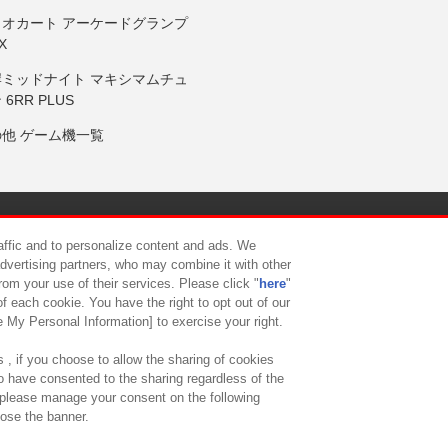
リオカート アーケードグランプ
X
岸ミッドナイト マキシマムチュ
 6RR PLUS
の他 ゲーム機一覧
サイトポリシー
プライバシーポリシー
ウェブアクセシビリティ方
raffic and to personalize content and ads. We
advertising partners, who may combine it with other
rom your use of their services. Please click "
here
"
供について
カスタマーハラスメント対応方針
よくあるご質問・
f each cookie. You have the right to opt out of our
e My Personal Information] to exercise your right.
 , if you choose to allow the sharing of cookies
to have consented to the sharing regardless of the
, please manage your consent on the following
lose the banner.
ndai Namco Amusement Lab Inc.
©Bandai Namco Experience Inc.
©HANAY