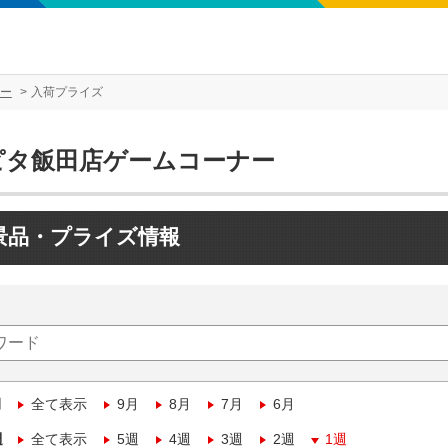
ー
入荷プライズ
ピタ飯田店ゲームコーナー
景品・プライズ情報
月
全て表示
9月
8月
7月
6月
週
全て表示
5週
4週
3週
2週
1週