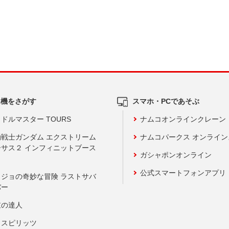
ム機をさがす
スマホ・PCであそぶ
ドルマスター TOURS
ナムコオンラインクレーン
動戦士ガンダム エクストリーム
ナムコパークス オンライ
ーサス２ インフィニットブース
ガシャポンオンライン
公式スマートフォンアプリ
ョジョの奇妙な冒険 ラストサバ
バー
鼓の達人
りスピリッツ