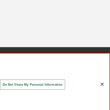
針と検証結果
お取引先さまとともに
お問い合わせ
Do Not Share My Personal Information
ASHIKI Co., Ltd. All Rights Reserved.