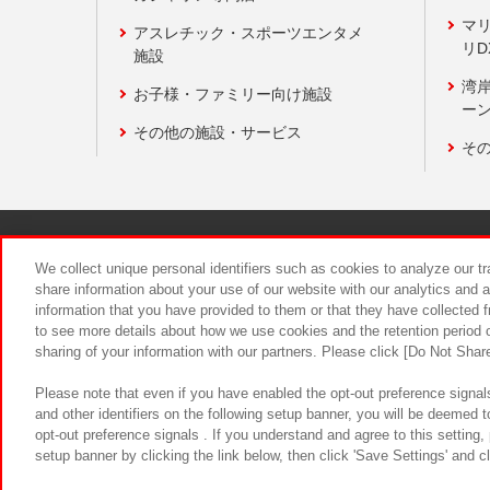
マ
アスレチック・スポーツエンタメ
リD
施設
湾
お子様・ファミリー向け施設
ーン
その他の施設・サービス
そ
関連会社
サステナビリティ
We collect unique personal identifiers such as cookies to analyze our t
share information about your use of our website with our analytics and 
information that you have provided to them or that they have collected f
食品のご提
to see more details about how we use cookies and the retention period o
sharing of your information with our partners. Please click [Do Not Shar
Please note that even if you have enabled the opt-out preference signals
and other identifiers on the following setup banner, you will be deemed 
opt-out preference signals . If you understand and agree to this setting
setup banner by clicking the link below, then click 'Save Settings' and c
©Bandai Namco Amusement Inc.
©Ba