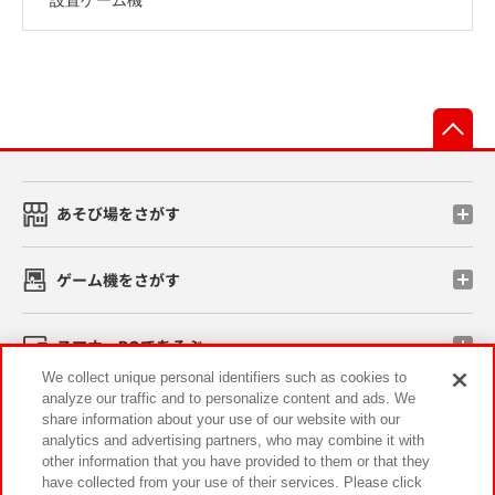
先
あそび場をさがす
ゲーム機をさがす
スマホ・PCであそぶ
We collect unique personal identifiers such as cookies to
analyze our traffic and to personalize content and ads. We
イベント・キャンペーン
share information about your use of our website with our
analytics and advertising partners, who may combine it with
other information that you have provided to them or that they
have collected from your use of their services. Please click