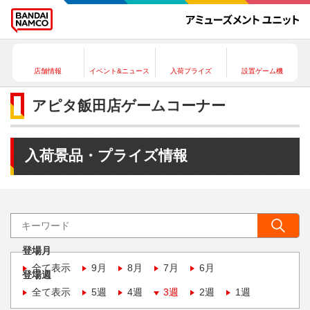
店舗情報
イベント&ニュース
入荷プライズ
設置ゲーム機
アピタ飯田店ゲームコーナー
入荷景品・プライズ情報
登場月
全て表示
9月
8月
7月
6月
登場週
全て表示
5週
4週
3週
2週
1週