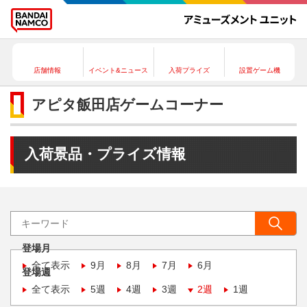
店舗情報
イベント&ニュース
入荷プライズ
設置ゲーム機
アピタ飯田店ゲームコーナー
入荷景品・プライズ情報
登場月
全て表示
9月
8月
7月
6月
登場週
全て表示
5週
4週
3週
2週
1週