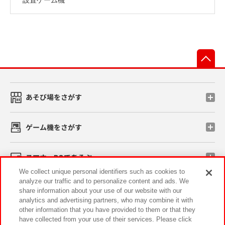
先
あそび場をさがす
ゲーム機をさがす
スマホ・PCであそぶ
We collect unique personal identifiers such as cookies to
analyze our traffic and to personalize content and ads. We
イベント・キャンペーン
share information about your use of our website with our
analytics and advertising partners, who may combine it with
other information that you have provided to them or that they
have collected from your use of their services. Please click