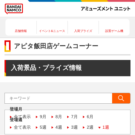
店舗情報
イベント&ニュース
入荷プライズ
設置ゲーム機
アピタ飯田店ゲームコーナー
入荷景品・プライズ情報
登場月
全て表示
9月
8月
7月
6月
登場週
全て表示
5週
4週
3週
2週
1週