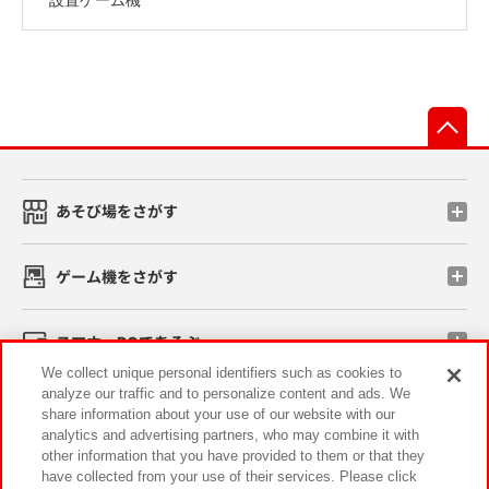
先
あそび場をさがす
ゲーム機をさがす
スマホ・PCであそぶ
We collect unique personal identifiers such as cookies to
analyze our traffic and to personalize content and ads. We
イベント・キャンペーン
share information about your use of our website with our
analytics and advertising partners, who may combine it with
other information that you have provided to them or that they
have collected from your use of their services. Please click