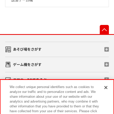
先
あそび場をさがす
ゲーム機をさがす
スマホ・PCであそぶ
We collect unique personal identifiers such as cookies to
analyze our traffic and to personalize content and ads. We
イベント・キャンペーン
share information about your use of our website with our
analytics and advertising partners, who may combine it with
other information that you have provided to them or that they
have collected from your use of their services. Please click