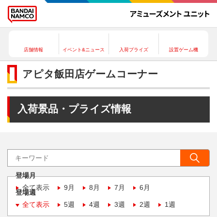
店舗情報
イベント&ニュース
入荷プライズ
設置ゲーム機
アピタ飯田店ゲームコーナー
入荷景品・プライズ情報
登場月
全て表示
9月
8月
7月
6月
登場週
全て表示
5週
4週
3週
2週
1週