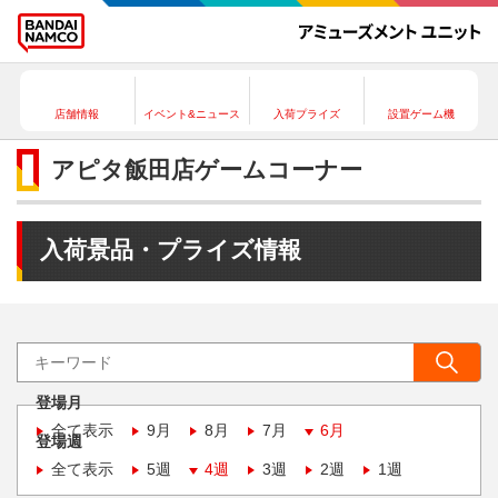
店舗情報
イベント&ニュース
入荷プライズ
設置ゲーム機
アピタ飯田店ゲームコーナー
入荷景品・プライズ情報
登場月
全て表示
9月
8月
7月
6月
登場週
全て表示
5週
4週
3週
2週
1週