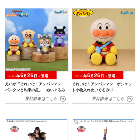
6
26
6
26
2026年
月
日～登場
2026年
月
日～登場
えいが『それいけ！アンパンマン
それいけ！アンパンマン ポシェッ
パンタンと約束の星』 ぬいぐるみ
ト小物入れぬいぐるみLL