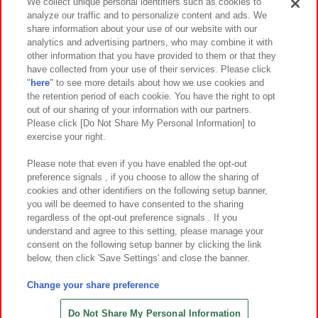
We collect unique personal identifiers such as cookies to
analyze our traffic and to personalize content and ads. We
イベント・キャンペーン
share information about your use of our website with our
analytics and advertising partners, who may combine it with
other information that you have provided to them or that they
have collected from your use of their services. Please click
"
here
" to see more details about how we use cookies and
関連会社
サステナビリティ
サイトポリシー
the retention period of each cookie. You have the right to opt
out of our sharing of your information with our partners.
プライバシーポリシー
ウェブアクセシビリティ方針と検証結果
Please click [Do Not Share My Personal Information] to
exercise your right.
お取引先さまとともに
食品のご提供について
カスタマーハラスメント対応方針
よくあるご質問・お問い合わせ
Please note that even if you have enabled the opt-out
preference signals , if you choose to allow the sharing of
cookies and other identifiers on the following setup banner,
you will be deemed to have consented to the sharing
regardless of the opt-out preference signals . If you
understand and agree to this setting, please manage your
consent on the following setup banner by clicking the link
below, then click 'Save Settings' and close the banner.
©Bandai Namco Amusement Inc.
©Bandai Namco Amusement Lab Inc.
Change your share preference
©Bandai Namco Experience Inc.
©HANAYASHIKI Co., Ltd. All Rights Reserved.
Do Not Share My Personal Information