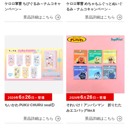
ケロロ軍曹 ちびぐるみ～ナムコキャ
ケロロ軍曹 めちゃもふぐっとぬいぐ
ンペーン～
るみ－ナムコキャンペーン－
6
26
6
26
2026年
月
日～登場
2026年
月
日～登場
ちいかわ PUKU CHURU seal①
それいけ！アンパンマン 折りたた
みエコバッグVer.6