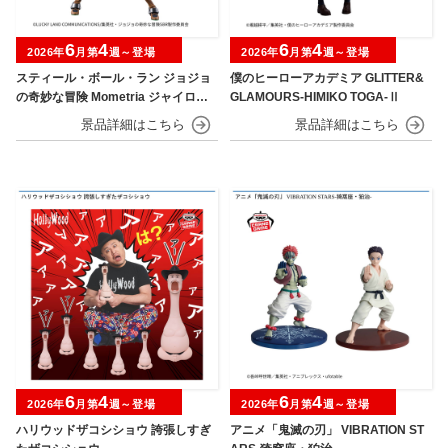
6
4
6
4
2026年
月第
週～登場
2026年
月第
週～登場
スティール・ボール・ラン ジョジョ
僕のヒーローアカデミア GLITTER&
の奇妙な冒険 Mometria ジャイロ・
GLAMOURS-HIMIKO TOGA-Ⅱ
ツェペリ
6
4
6
4
2026年
月第
週～登場
2026年
月第
週～登場
ハリウッドザコシショウ 誇張しすぎ
アニメ「鬼滅の刃」 VIBRATION ST