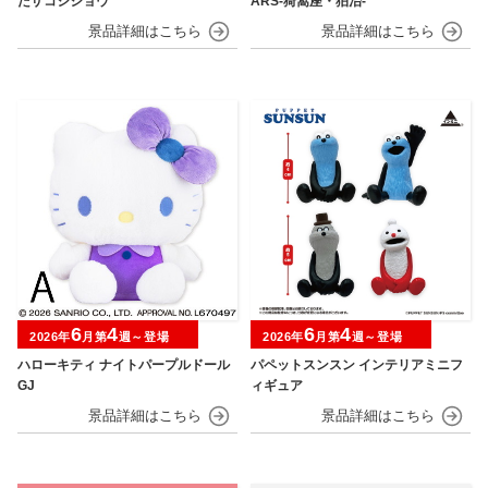
たザコシショウ
ARS-猗窩座・狛治-
6
4
6
4
2026年
月第
週～登場
2026年
月第
週～登場
ハローキティ ナイトパープルドール
パペットスンスン インテリアミニフ
GJ
ィギュア