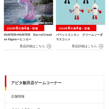
6
4
6
4
2026年
月第
週～登場
2026年
月第
週～登場
HUNTER×HUNTER Exc∞d Creati
パペットスンスン クリームソーダ
ve Figureーヒソカー
マスコット
アピタ飯田店ゲームコーナー
店舗情報