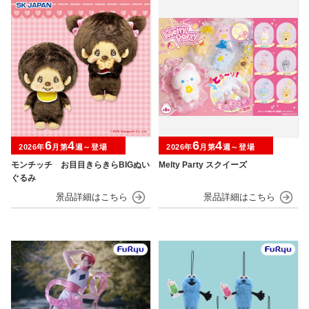
6
4
6
4
2026年
月第
週～登場
2026年
月第
週～登場
モンチッチ お目目きらきらBIGぬい
Melty Party スクイーズ
ぐるみ