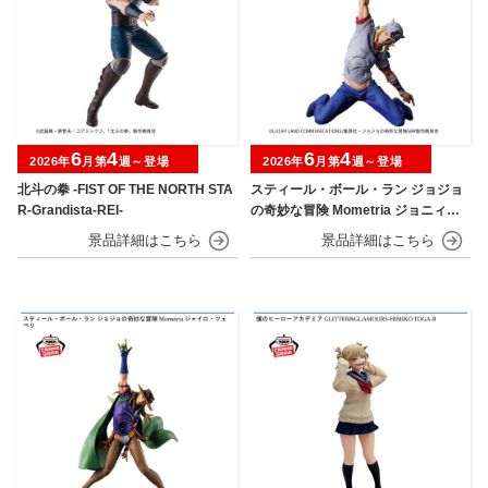
6
4
6
4
2026年
月第
週～登場
2026年
月第
週～登場
北斗の拳 -FIST OF THE NORTH STA
スティール・ボール・ラン ジョジョ
R-Grandista-REI-
の奇妙な冒険 Mometria ジョニィ・
ジョースター