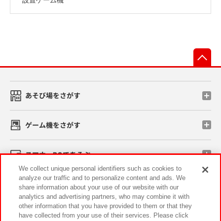
先
あそび場をさがす
ゲーム機をさがす
スマホ・PCであそぶ
We collect unique personal identifiers such as cookies to
analyze our traffic and to personalize content and ads. We
イベント・キャンペーン
share information about your use of our website with our
analytics and advertising partners, who may combine it with
other information that you have provided to them or that they
have collected from your use of their services. Please click