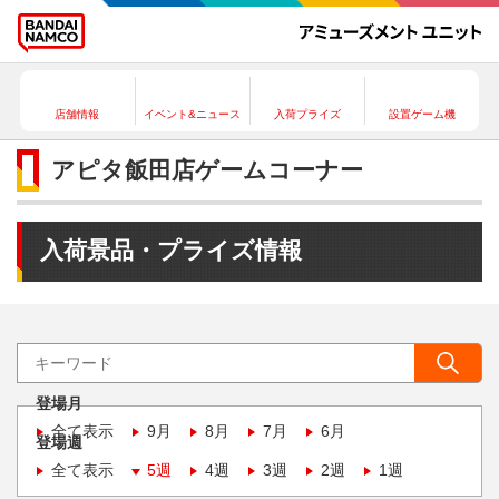
店舗情報
イベント&ニュース
入荷プライズ
設置ゲーム機
アピタ飯田店ゲームコーナー
入荷景品・プライズ情報
登場月
全て表示
9月
8月
7月
6月
登場週
全て表示
5週
4週
3週
2週
1週