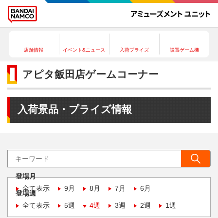
店舗情報
イベント&ニュース
入荷プライズ
設置ゲーム機
アピタ飯田店ゲームコーナー
入荷景品・プライズ情報
登場月
全て表示
9月
8月
7月
6月
登場週
全て表示
5週
4週
3週
2週
1週