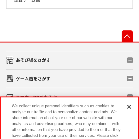
先
あそび場をさがす
ゲーム機をさがす
スマホ・PCであそぶ
We collect unique personal identifiers such as cookies to
analyze our traffic and to personalize content and ads. We
イベント・キャンペーン
share information about your use of our website with our
analytics and advertising partners, who may combine it with
other information that you have provided to them or that they
have collected from your use of their services. Please click