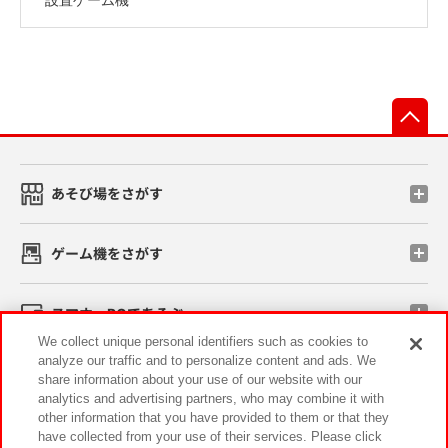
先
あそび場をさがす
ゲーム機をさがす
スマホ・PCであそぶ
We collect unique personal identifiers such as cookies to
analyze our traffic and to personalize content and ads. We
イベント・キャンペーン
share information about your use of our website with our
analytics and advertising partners, who may combine it with
other information that you have provided to them or that they
have collected from your use of their services. Please click