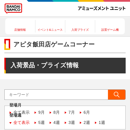
店舗情報
イベント&ニュース
入荷プライズ
設置ゲーム機
アピタ飯田店ゲームコーナー
入荷景品・プライズ情報
登場月
全て表示
9月
8月
7月
6月
登場週
全て表示
5週
4週
3週
2週
1週