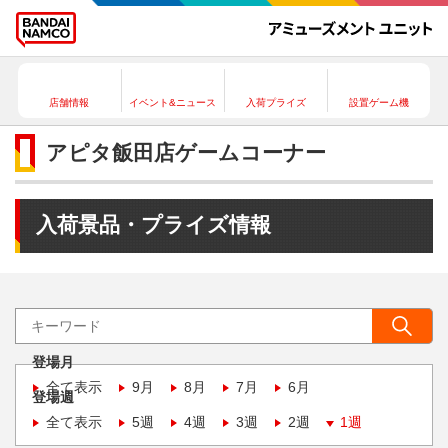
店舗情報
イベント&ニュース
入荷プライズ
設置ゲーム機
アピタ飯田店ゲームコーナー
入荷景品・プライズ情報
登場月
全て表示
9月
8月
7月
6月
登場週
全て表示
5週
4週
3週
2週
1週