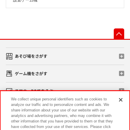
先
あそび場をさがす
ゲーム機をさがす
スマホ・PCであそぶ
We collect unique personal identifiers such as cookies to
analyze our traffic and to personalize content and ads. We
イベント・キャンペーン
share information about your use of our website with our
analytics and advertising partners, who may combine it with
other information that you have provided to them or that they
have collected from your use of their services. Please click