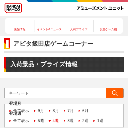
店舗情報
イベント&ニュース
入荷プライズ
設置ゲーム機
アピタ飯田店ゲームコーナー
入荷景品・プライズ情報
登場月
全て表示
9月
8月
7月
6月
登場週
全て表示
5週
4週
3週
2週
1週