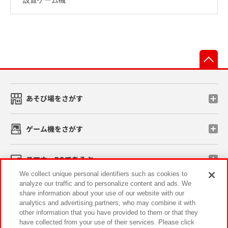
先
あそび場をさがす
ゲーム機をさがす
スマホ・PCであそぶ
We collect unique personal identifiers such as cookies to
analyze our traffic and to personalize content and ads. We
イベント・キャンペーン
share information about your use of our website with our
analytics and advertising partners, who may combine it with
other information that you have provided to them or that they
have collected from your use of their services. Please click