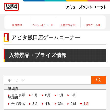
店舗情報
イベント&ニュース
入荷プライズ
設置ゲーム機
アピタ飯田店ゲームコーナー
入荷景品・プライズ情報
登場月
全て表示
9月
8月
7月
6月
登場週
全て表示
5週
4週
3週
2週
1週