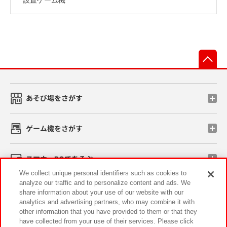
先
あそび場をさがす
ゲーム機をさがす
スマホ・PCであそぶ
We collect unique personal identifiers such as cookies to
analyze our traffic and to personalize content and ads. We
イベント・キャンペーン
share information about your use of our website with our
analytics and advertising partners, who may combine it with
other information that you have provided to them or that they
have collected from your use of their services. Please click