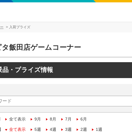
ー
入荷プライズ
ピタ飯田店ゲームコーナー
景品・プライズ情報
月
全て表示
9月
8月
7月
6月
週
全て表示
5週
4週
3週
2週
1週