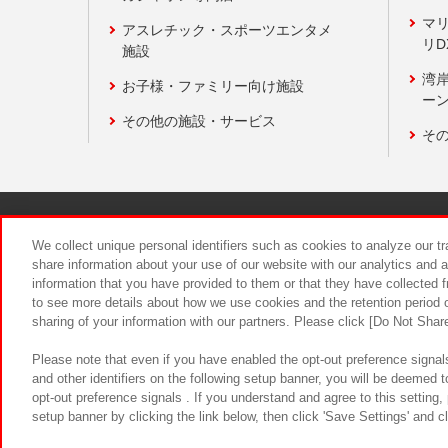
マ
アスレチック・スポーツエンタメ
リD
施設
湾
お子様・ファミリー向け施設
ーン
その他の施設・サービス
そ
関連会社
サステナビリティ
We collect unique personal identifiers such as cookies to analyze our t
share information about your use of our website with our analytics and 
information that you have provided to them or that they have collected f
食品のご提
to see more details about how we use cookies and the retention period o
sharing of your information with our partners. Please click [Do Not Shar
Please note that even if you have enabled the opt-out preference signals
and other identifiers on the following setup banner, you will be deemed 
opt-out preference signals . If you understand and agree to this setting
setup banner by clicking the link below, then click 'Save Settings' and c
©Bandai Namco Amusement Inc.
©Ba