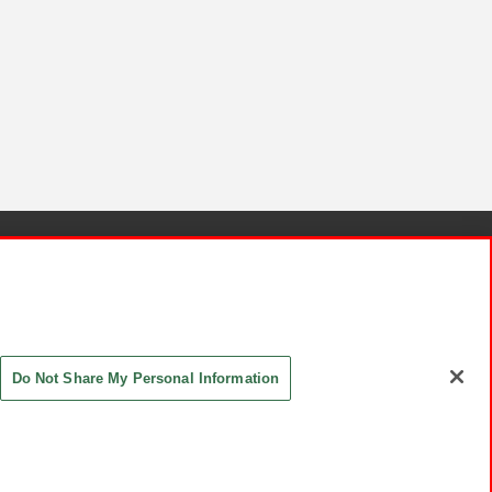
針と検証結果
お取引先さまとともに
お問い合わせ
Do Not Share My Personal Information
ASHIKI Co., Ltd. All Rights Reserved.