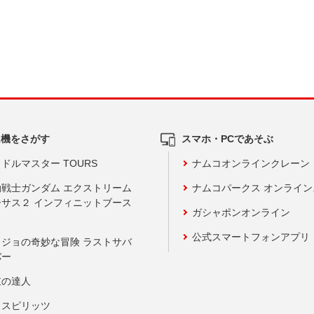
ム機をさがす
スマホ・PCであそぶ
ドルマスター TOURS
ナムコオンラインクレーン
動戦士ガンダム エクストリーム
ナムコパークス オンライ
ーサス２ インフィニットブース
ガシャポンオンライン
公式スマートフォンアプリ
ョジョの奇妙な冒険 ラストサバ
バー
鼓の達人
りスピリッツ