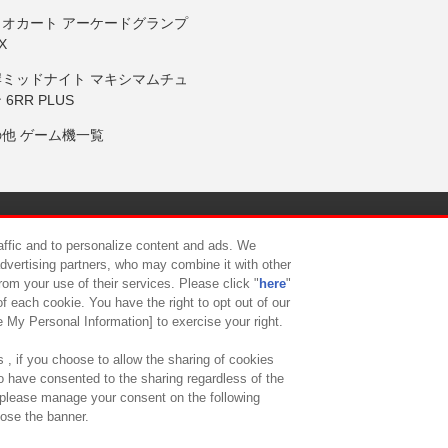
リオカート アーケードグランプ
X
岸ミッドナイト マキシマムチュ
 6RR PLUS
の他 ゲーム機一覧
サイトポリシー
プライバシーポリシー
ウェブアクセシビリティ方
raffic and to personalize content and ads. We
advertising partners, who may combine it with other
rom your use of their services. Please click "
here
"
供について
カスタマーハラスメント対応方針
よくあるご質問・
f each cookie. You have the right to opt out of our
e My Personal Information] to exercise your right.
 , if you choose to allow the sharing of cookies
to have consented to the sharing regardless of the
, please manage your consent on the following
lose the banner.
ndai Namco Amusement Lab Inc.
©Bandai Namco Experience Inc.
©HANAY