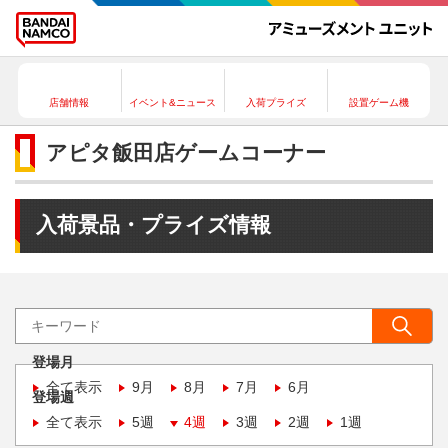
店舗情報
イベント&ニュース
入荷プライズ
設置ゲーム機
アピタ飯田店ゲームコーナー
入荷景品・プライズ情報
登場月
全て表示
9月
8月
7月
6月
登場週
全て表示
5週
4週
3週
2週
1週