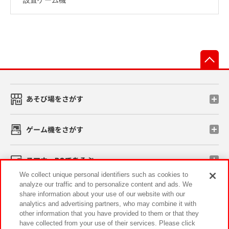
先
あそび場をさがす
ゲーム機をさがす
スマホ・PCであそぶ
We collect unique personal identifiers such as cookies to
analyze our traffic and to personalize content and ads. We
イベント・キャンペーン
share information about your use of our website with our
analytics and advertising partners, who may combine it with
other information that you have provided to them or that they
have collected from your use of their services. Please click