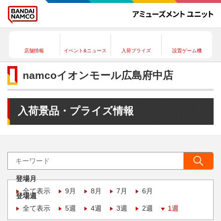
店舗情報
イベント&ニュース
入荷プライズ
設置ゲーム機
namcoイオンモール広島府中店
入荷景品・プライズ情報
登場月
全て表示
9月
8月
7月
6月
登場週
全て表示
5週
4週
3週
2週
1週