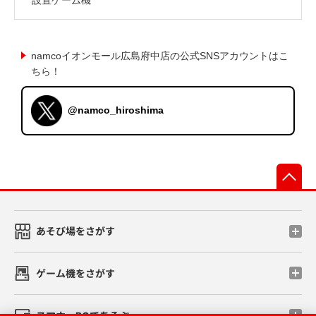
namcoイオンモール広島府中店の公式SNSアカウントはこ
ちら！
@namco_hiroshima
先
あそび場をさがす
ゲーム機をさがす
スマホ・PCであそぶ