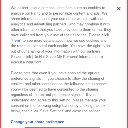
We collect unique personal identifiers such as cookies to
analyze our traffic and to personalize content and ads. We
イベント・キャンペーン
share information about your use of our website with our
analytics and advertising partners, who may combine it with
other information that you have provided to them or that they
have collected from your use of their services. Please click
"
here
" to see more details about how we use cookies and
関連会社
サステナビリティ
サイトポリシー
the retention period of each cookie. You have the right to opt
out of our sharing of your information with our partners.
プライバシーポリシー
ウェブアクセシビリティ方針と検証結果
Please click [Do Not Share My Personal Information] to
exercise your right.
お取引先さまとともに
食品のご提供について
カスタマーハラスメント対応方針
よくあるご質問・お問い合わせ
Please note that even if you have enabled the opt-out
preference signals , if you choose to allow the sharing of
cookies and other identifiers on the following setup banner,
you will be deemed to have consented to the sharing
regardless of the opt-out preference signals . If you
understand and agree to this setting, please manage your
consent on the following setup banner by clicking the link
below, then click 'Save Settings' and close the banner.
©Bandai Namco Amusement Inc.
©Bandai Namco Amusement Lab Inc.
Change your share preference
©Bandai Namco Experience Inc.