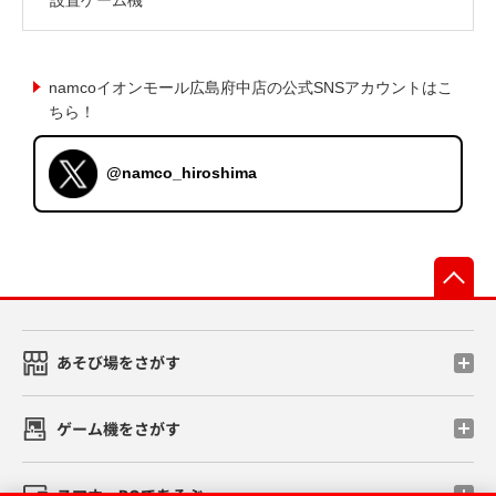
namcoイオンモール広島府中店の公式SNSアカウントはこ
ちら！
@namco_hiroshima
先
あそび場をさがす
ゲーム機をさがす
スマホ・PCであそぶ