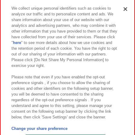
We collect unique personal identifiers such as cookies to
analyze our traffic and to personalize content and ads. We
イベント・キャンペーン
share information about your use of our website with our
analytics and advertising partners, who may combine it with
other information that you have provided to them or that they
have collected from your use of their services. Please click
"
here
" to see more details about how we use cookies and
関連会社
サステナビリティ
サイトポリシー
the retention period of each cookie. You have the right to opt
out of our sharing of your information with our partners.
プライバシーポリシー
ウェブアクセシビリティ方針と検証結果
Please click [Do Not Share My Personal Information] to
exercise your right.
お取引先さまとともに
食品のご提供について
カスタマーハラスメント対応方針
よくあるご質問・お問い合わせ
Please note that even if you have enabled the opt-out
preference signals , if you choose to allow the sharing of
cookies and other identifiers on the following setup banner,
you will be deemed to have consented to the sharing
regardless of the opt-out preference signals . If you
understand and agree to this setting, please manage your
consent on the following setup banner by clicking the link
below, then click 'Save Settings' and close the banner.
©Bandai Namco Amusement Inc.
©Bandai Namco Amusement Lab Inc.
Change your share preference
©Bandai Namco Experience Inc.