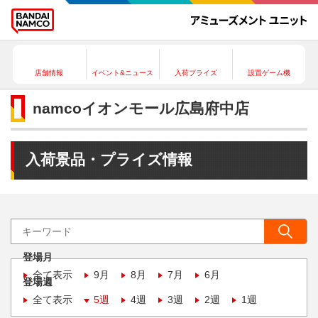
店舗情報
イベント&ニュース
入荷プライズ
設置ゲーム機
namcoイオンモール広島府中店
入荷景品・プライズ情報
登場月
全て表示
9月
8月
7月
6月
登場週
全て表示
5週
4週
3週
2週
1週