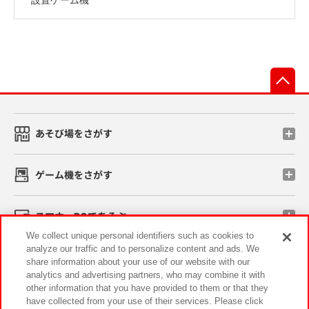
先
あそび場をさがす
ゲーム機をさがす
スマホ・PCであそぶ
We collect unique personal identifiers such as cookies to
analyze our traffic and to personalize content and ads. We
イベント・キャンペーン
share information about your use of our website with our
analytics and advertising partners, who may combine it with
other information that you have provided to them or that they
have collected from your use of their services. Please click