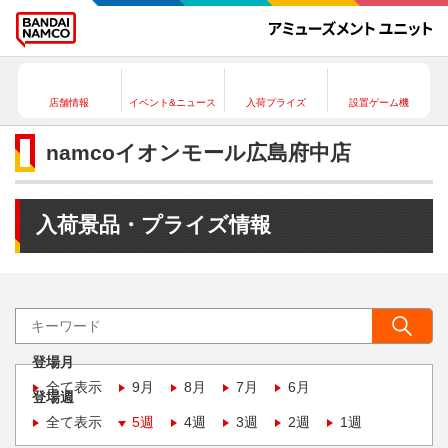
店舗情報
イベント&ニュース
入荷プライズ
設置ゲーム機
namcoイオンモール広島府中店
入荷景品・プライズ情報
登場月
全て表示
9月
8月
7月
6月
登場週
全て表示
5週
4週
3週
2週
1週