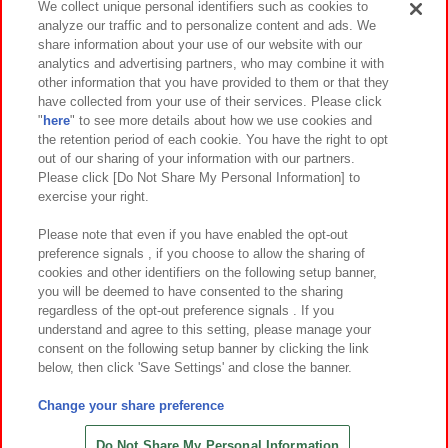
We collect unique personal identifiers such as cookies to
analyze our traffic and to personalize content and ads. We
イベント・キャンペーン
share information about your use of our website with our
analytics and advertising partners, who may combine it with
other information that you have provided to them or that they
have collected from your use of their services. Please click
"
here
" to see more details about how we use cookies and
関連会社
サステナビリティ
サイトポリシー
the retention period of each cookie. You have the right to opt
out of our sharing of your information with our partners.
プライバシーポリシー
ウェブアクセシビリティ方針と検証結果
Please click [Do Not Share My Personal Information] to
exercise your right.
お取引先さまとともに
食品のご提供について
カスタマーハラスメント対応方針
よくあるご質問・お問い合わせ
Please note that even if you have enabled the opt-out
preference signals , if you choose to allow the sharing of
cookies and other identifiers on the following setup banner,
you will be deemed to have consented to the sharing
regardless of the opt-out preference signals . If you
understand and agree to this setting, please manage your
consent on the following setup banner by clicking the link
below, then click 'Save Settings' and close the banner.
©Bandai Namco Amusement Inc.
©Bandai Namco Amusement Lab Inc.
Change your share preference
©Bandai Namco Experience Inc.
©HANAYASHIKI Co., Ltd. All Rights Reserved.
Do Not Share My Personal Information