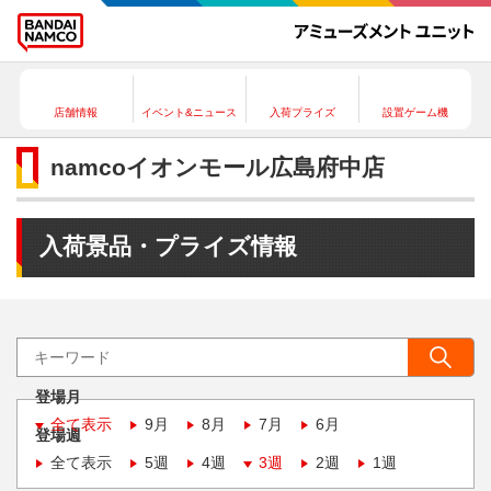
店舗情報
イベント&ニュース
入荷プライズ
設置ゲーム機
namcoイオンモール広島府中店
入荷景品・プライズ情報
登場月
全て表示
9月
8月
7月
6月
登場週
全て表示
5週
4週
3週
2週
1週