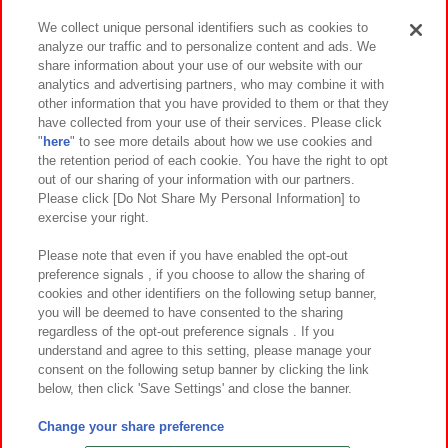
We collect unique personal identifiers such as cookies to
analyze our traffic and to personalize content and ads. We
イベント・キャンペーン
share information about your use of our website with our
analytics and advertising partners, who may combine it with
other information that you have provided to them or that they
have collected from your use of their services. Please click
"
here
" to see more details about how we use cookies and
関連会社
サステナビリティ
サイトポリシー
the retention period of each cookie. You have the right to opt
out of our sharing of your information with our partners.
プライバシーポリシー
ウェブアクセシビリティ方針と検証結果
Please click [Do Not Share My Personal Information] to
exercise your right.
お取引先さまとともに
食品のご提供について
カスタマーハラスメント対応方針
よくあるご質問・お問い合わせ
Please note that even if you have enabled the opt-out
preference signals , if you choose to allow the sharing of
cookies and other identifiers on the following setup banner,
you will be deemed to have consented to the sharing
regardless of the opt-out preference signals . If you
understand and agree to this setting, please manage your
consent on the following setup banner by clicking the link
below, then click 'Save Settings' and close the banner.
©Bandai Namco Amusement Inc.
©Bandai Namco Amusement Lab Inc.
Change your share preference
©Bandai Namco Experience Inc.