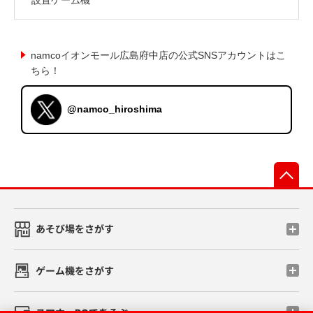
namcoイオンモール広島府中店の公式SNSアカウントはこ
ちら！
@namco_hiroshima
先
あそび場をさがす
ゲーム機をさがす
スマホ・PCであそぶ