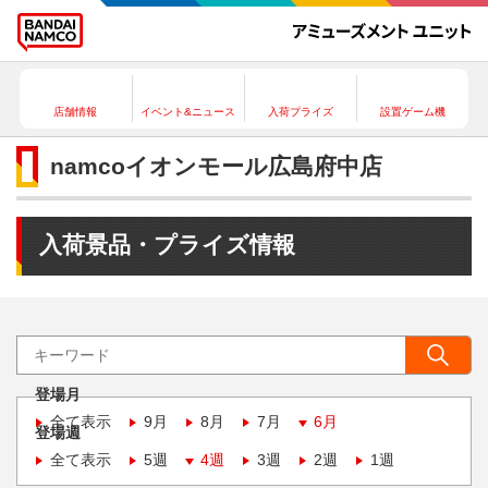
店舗情報
イベント&ニュース
入荷プライズ
設置ゲーム機
namcoイオンモール広島府中店
入荷景品・プライズ情報
登場月
全て表示
9月
8月
7月
6月
登場週
全て表示
5週
4週
3週
2週
1週