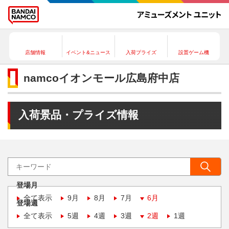
店舗情報
イベント&ニュース
入荷プライズ
設置ゲーム機
namcoイオンモール広島府中店
入荷景品・プライズ情報
登場月
全て表示
9月
8月
7月
6月
登場週
全て表示
5週
4週
3週
2週
1週