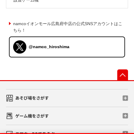
namcoイオンモール広島府中店の公式SNSアカウントはこ
ちら！
@namco_hiroshima
先
あそび場をさがす
ゲーム機をさがす
スマホ・PCであそぶ