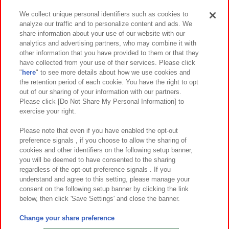
We collect unique personal identifiers such as cookies to
analyze our traffic and to personalize content and ads. We
イベント・キャンペーン
share information about your use of our website with our
analytics and advertising partners, who may combine it with
other information that you have provided to them or that they
have collected from your use of their services. Please click
"
here
" to see more details about how we use cookies and
関連会社
サステナビリティ
サイトポリシー
the retention period of each cookie. You have the right to opt
out of our sharing of your information with our partners.
プライバシーポリシー
ウェブアクセシビリティ方針と検証結果
Please click [Do Not Share My Personal Information] to
exercise your right.
お取引先さまとともに
食品のご提供について
カスタマーハラスメント対応方針
よくあるご質問・お問い合わせ
Please note that even if you have enabled the opt-out
preference signals , if you choose to allow the sharing of
cookies and other identifiers on the following setup banner,
you will be deemed to have consented to the sharing
regardless of the opt-out preference signals . If you
understand and agree to this setting, please manage your
consent on the following setup banner by clicking the link
below, then click 'Save Settings' and close the banner.
©Bandai Namco Amusement Inc.
©Bandai Namco Amusement Lab Inc.
Change your share preference
©Bandai Namco Experience Inc.