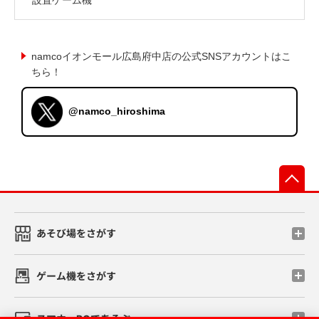
namcoイオンモール広島府中店の公式SNSアカウントはこ
ちら！
@namco_hiroshima
先
あそび場をさがす
ゲーム機をさがす
スマホ・PCであそぶ