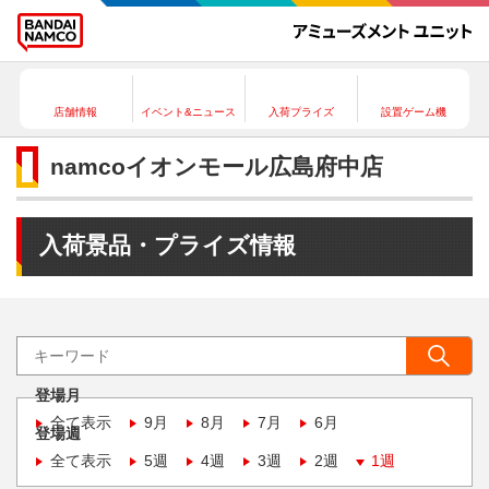
店舗情報
イベント&ニュース
入荷プライズ
設置ゲーム機
namcoイオンモール広島府中店
入荷景品・プライズ情報
登場月
全て表示
9月
8月
7月
6月
登場週
全て表示
5週
4週
3週
2週
1週