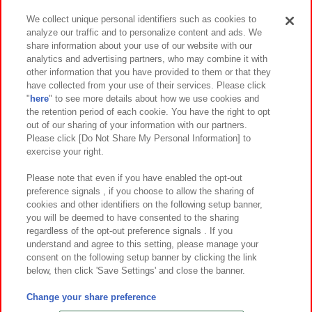
We collect unique personal identifiers such as cookies to
analyze our traffic and to personalize content and ads. We
イベント・キャンペーン
share information about your use of our website with our
analytics and advertising partners, who may combine it with
other information that you have provided to them or that they
have collected from your use of their services. Please click
"
here
" to see more details about how we use cookies and
関連会社
サステナビリティ
サイトポリシー
the retention period of each cookie. You have the right to opt
out of our sharing of your information with our partners.
プライバシーポリシー
ウェブアクセシビリティ方針と検証結果
Please click [Do Not Share My Personal Information] to
exercise your right.
お取引先さまとともに
食品のご提供について
カスタマーハラスメント対応方針
よくあるご質問・お問い合わせ
Please note that even if you have enabled the opt-out
preference signals , if you choose to allow the sharing of
cookies and other identifiers on the following setup banner,
you will be deemed to have consented to the sharing
regardless of the opt-out preference signals . If you
understand and agree to this setting, please manage your
consent on the following setup banner by clicking the link
below, then click 'Save Settings' and close the banner.
©Bandai Namco Amusement Inc.
©Bandai Namco Amusement Lab Inc.
Change your share preference
©Bandai Namco Experience Inc.