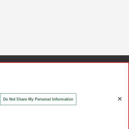
針と検証結果
お取引先さまとともに
お問い合わせ
Do Not Share My Personal Information
ASHIKI Co., Ltd. All Rights Reserved.