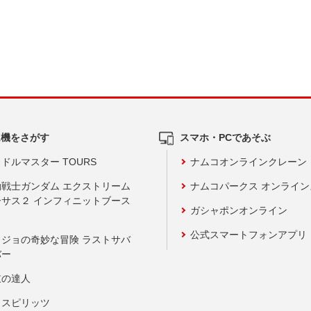
ム機をさがす
スマホ・PCであそぶ
ドルマスター TOURS
ナムコオンラインクレーン
動戦士ガンダム エクストリーム
ナムコパークス オンライ
ーサス２ インフィニットブース
ガシャポンオンライン
公式スマートフォンアプリ
ョジョの奇妙な冒険 ラストサバ
バー
鼓の達人
りスピリッツ