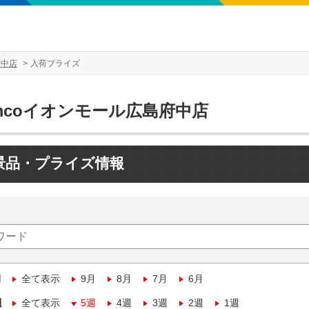
府中店
入荷プライズ
mcoイオンモール広島府中店
景品・プライズ情報
月
全て表示
9月
8月
7月
6月
週
全て表示
5週
4週
3週
2週
1週