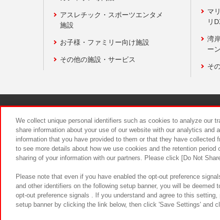
マ
アスレチック・スポーツエンタメ
リD
施設
湾
お子様・ファミリー向け施設
ーン
その他の施設・サービス
そ
関連会社
サステナビリティ
We collect unique personal identifiers such as cookies to analyze our t
share information about your use of our website with our analytics and 
information that you have provided to them or that they have collected f
食品のご提
to see more details about how we use cookies and the retention period o
sharing of your information with our partners. Please click [Do Not Shar
Please note that even if you have enabled the opt-out preference signals
and other identifiers on the following setup banner, you will be deemed 
opt-out preference signals . If you understand and agree to this setting
setup banner by clicking the link below, then click 'Save Settings' and c
©Bandai Namco Amusement Inc.
©Ba