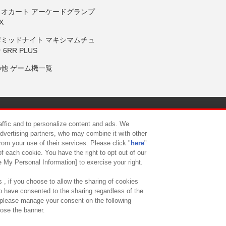
リオカート アーケードグランプ
X
岸ミッドナイト マキシマムチュ
 6RR PLUS
の他 ゲーム機一覧
サイトポリシー
プライバシーポリシー
ウェブアクセシビリティ方
raffic and to personalize content and ads. We
advertising partners, who may combine it with other
rom your use of their services. Please click "
here
"
供について
カスタマーハラスメント対応方針
よくあるご質問・
f each cookie. You have the right to opt out of our
e My Personal Information] to exercise your right.
 , if you choose to allow the sharing of cookies
to have consented to the sharing regardless of the
, please manage your consent on the following
lose the banner.
ndai Namco Amusement Lab Inc.
©Bandai Namco Experience Inc.
©HANAY