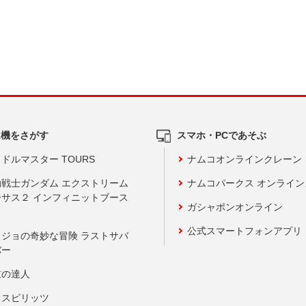
ム機をさがす
スマホ・PCであそぶ
ドルマスター TOURS
ナムコオンラインクレーン
動戦士ガンダム エクストリーム
ナムコパークス オンライ
ーサス２ インフィニットブース
ガシャポンオンライン
公式スマートフォンアプリ
ョジョの奇妙な冒険 ラストサバ
バー
鼓の達人
りスピリッツ