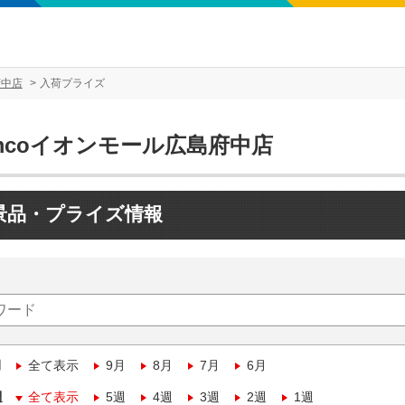
府中店
入荷プライズ
mcoイオンモール広島府中店
景品・プライズ情報
月
全て表示
9月
8月
7月
6月
週
全て表示
5週
4週
3週
2週
1週