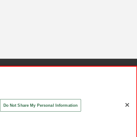
針と検証結果
お取引先さまとともに
お問い合わせ
Do Not Share My Personal Information
ASHIKI Co., Ltd. All Rights Reserved.