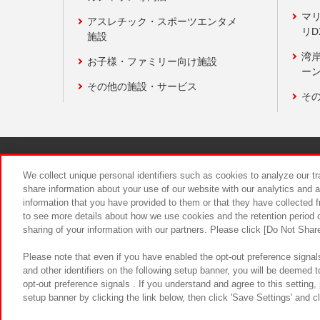
マ
アスレチック・スポーツエンタメ
リD
施設
湾
お子様・ファミリー向け施設
ーン
その他の施設・サービス
そ
関連会社
サステナビリティ
We collect unique personal identifiers such as cookies to analyze our t
share information about your use of our website with our analytics and 
information that you have provided to them or that they have collected f
食品のご提
to see more details about how we use cookies and the retention period o
sharing of your information with our partners. Please click [Do Not Shar
Please note that even if you have enabled the opt-out preference signals
and other identifiers on the following setup banner, you will be deemed 
opt-out preference signals . If you understand and agree to this setting
setup banner by clicking the link below, then click 'Save Settings' and c
©Bandai Namco Amusement Inc.
©Ba