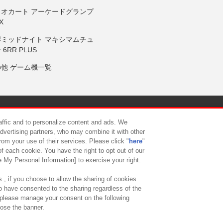
リオカート アーケードグランプ
X
岸ミッドナイト マキシマムチュ
 6RR PLUS
の他 ゲーム機一覧
サイトポリシー
プライバシーポリシー
ウェブアクセシビリティ方
raffic and to personalize content and ads. We
advertising partners, who may combine it with other
rom your use of their services. Please click "
here
"
供について
カスタマーハラスメント対応方針
よくあるご質問・
f each cookie. You have the right to opt out of our
e My Personal Information] to exercise your right.
 , if you choose to allow the sharing of cookies
to have consented to the sharing regardless of the
, please manage your consent on the following
lose the banner.
ndai Namco Amusement Lab Inc.
©Bandai Namco Experience Inc.
©HANAY