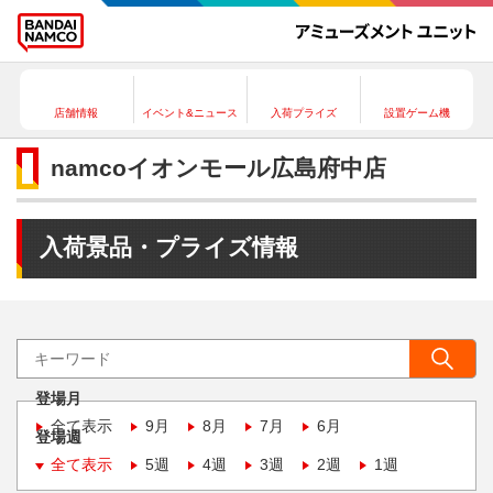
店舗情報
イベント&ニュース
入荷プライズ
設置ゲーム機
namcoイオンモール広島府中店
入荷景品・プライズ情報
登場月
全て表示
9月
8月
7月
6月
登場週
全て表示
5週
4週
3週
2週
1週