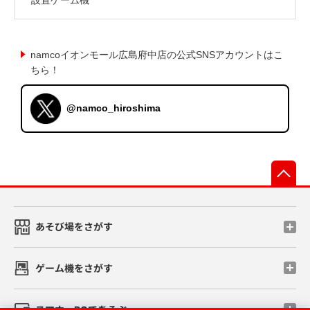
namcoイオンモール広島府中店の公式SNSアカウントはこ
ちら！
@namco_hiroshima
先
あそび場をさがす
ゲーム機をさがす
スマホ・PCであそぶ