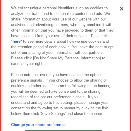
We collect unique personal identifiers such as cookies to
analyze our traffic and to personalize content and ads. We
イベント・キャンペーン
share information about your use of our website with our
analytics and advertising partners, who may combine it with
other information that you have provided to them or that they
have collected from your use of their services. Please click
"
here
" to see more details about how we use cookies and
関連会社
サステナビリティ
サイトポリシー
the retention period of each cookie. You have the right to opt
out of our sharing of your information with our partners.
プライバシーポリシー
ウェブアクセシビリティ方針と検証結果
Please click [Do Not Share My Personal Information] to
exercise your right.
お取引先さまとともに
食品のご提供について
カスタマーハラスメント対応方針
よくあるご質問・お問い合わせ
Please note that even if you have enabled the opt-out
preference signals , if you choose to allow the sharing of
cookies and other identifiers on the following setup banner,
you will be deemed to have consented to the sharing
regardless of the opt-out preference signals . If you
understand and agree to this setting, please manage your
consent on the following setup banner by clicking the link
below, then click 'Save Settings' and close the banner.
©Bandai Namco Amusement Inc.
©Bandai Namco Amusement Lab Inc.
Change your share preference
©Bandai Namco Experience Inc.