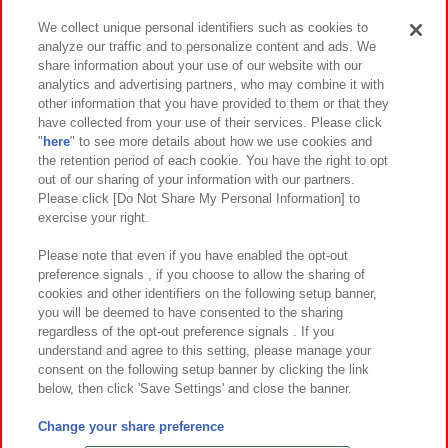
We collect unique personal identifiers such as cookies to
analyze our traffic and to personalize content and ads. We
イベント・キャンペーン
share information about your use of our website with our
analytics and advertising partners, who may combine it with
other information that you have provided to them or that they
have collected from your use of their services. Please click
"
here
" to see more details about how we use cookies and
関連会社
サステナビリティ
サイトポリシー
the retention period of each cookie. You have the right to opt
out of our sharing of your information with our partners.
プライバシーポリシー
ウェブアクセシビリティ方針と検証結果
Please click [Do Not Share My Personal Information] to
exercise your right.
お取引先さまとともに
食品のご提供について
カスタマーハラスメント対応方針
よくあるご質問・お問い合わせ
Please note that even if you have enabled the opt-out
preference signals , if you choose to allow the sharing of
cookies and other identifiers on the following setup banner,
you will be deemed to have consented to the sharing
regardless of the opt-out preference signals . If you
understand and agree to this setting, please manage your
consent on the following setup banner by clicking the link
below, then click 'Save Settings' and close the banner.
©Bandai Namco Amusement Inc.
©Bandai Namco Amusement Lab Inc.
Change your share preference
©Bandai Namco Experience Inc.