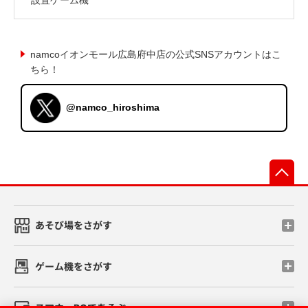
namcoイオンモール広島府中店の公式SNSアカウントはこ
ちら！
@namco_hiroshima
先
あそび場をさがす
ゲーム機をさがす
スマホ・PCであそぶ