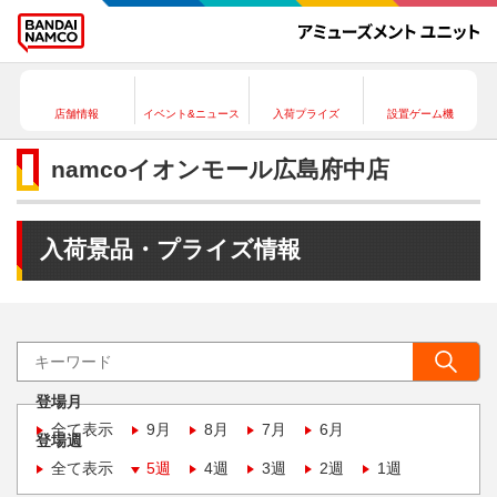
店舗情報
イベント&ニュース
入荷プライズ
設置ゲーム機
namcoイオンモール広島府中店
入荷景品・プライズ情報
登場月
全て表示
9月
8月
7月
6月
登場週
全て表示
5週
4週
3週
2週
1週