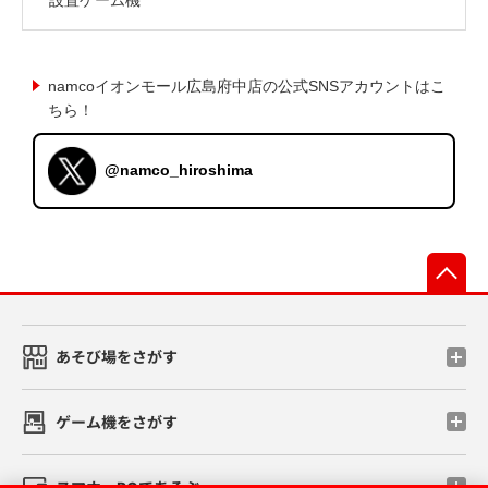
namcoイオンモール広島府中店の公式SNSアカウントはこ
ちら！
@namco_hiroshima
先
あそび場をさがす
ゲーム機をさがす
スマホ・PCであそぶ