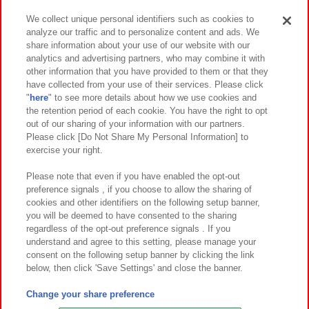
We collect unique personal identifiers such as cookies to
analyze our traffic and to personalize content and ads. We
イベント・キャンペーン
share information about your use of our website with our
analytics and advertising partners, who may combine it with
other information that you have provided to them or that they
have collected from your use of their services. Please click
"
here
" to see more details about how we use cookies and
関連会社
サステナビリティ
サイトポリシー
the retention period of each cookie. You have the right to opt
out of our sharing of your information with our partners.
プライバシーポリシー
ウェブアクセシビリティ方針と検証結果
Please click [Do Not Share My Personal Information] to
exercise your right.
お取引先さまとともに
食品のご提供について
カスタマーハラスメント対応方針
よくあるご質問・お問い合わせ
Please note that even if you have enabled the opt-out
preference signals , if you choose to allow the sharing of
cookies and other identifiers on the following setup banner,
you will be deemed to have consented to the sharing
regardless of the opt-out preference signals . If you
understand and agree to this setting, please manage your
consent on the following setup banner by clicking the link
below, then click 'Save Settings' and close the banner.
©Bandai Namco Amusement Inc.
©Bandai Namco Amusement Lab Inc.
Change your share preference
©Bandai Namco Experience Inc.