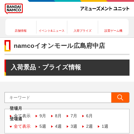
店舗情報
イベント&ニュース
入荷プライズ
設置ゲーム機
namcoイオンモール広島府中店
入荷景品・プライズ情報
登場月
全て表示
9月
8月
7月
6月
登場週
全て表示
5週
4週
3週
2週
1週