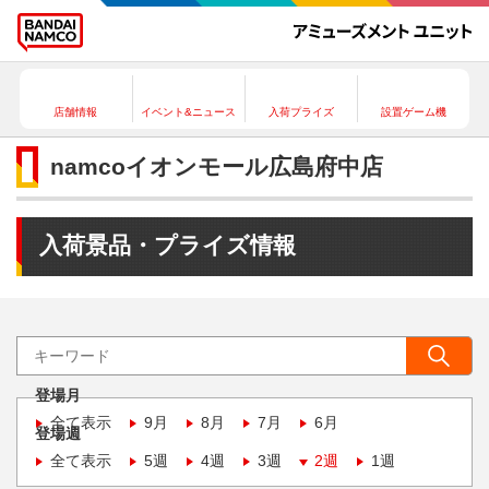
店舗情報
イベント&ニュース
入荷プライズ
設置ゲーム機
namcoイオンモール広島府中店
入荷景品・プライズ情報
登場月
全て表示
9月
8月
7月
6月
登場週
全て表示
5週
4週
3週
2週
1週