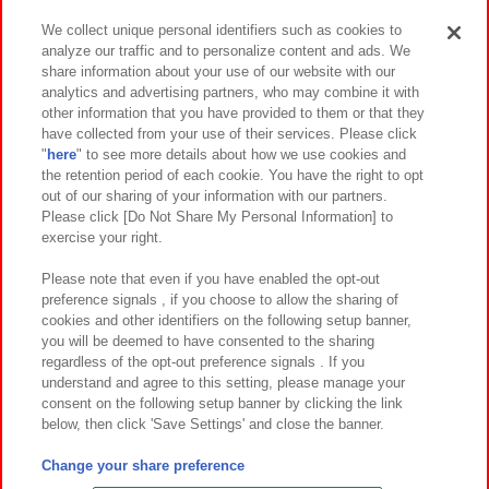
We collect unique personal identifiers such as cookies to
analyze our traffic and to personalize content and ads. We
イベント・キャンペーン
share information about your use of our website with our
analytics and advertising partners, who may combine it with
other information that you have provided to them or that they
have collected from your use of their services. Please click
"
here
" to see more details about how we use cookies and
関連会社
サステナビリティ
サイトポリシー
the retention period of each cookie. You have the right to opt
out of our sharing of your information with our partners.
プライバシーポリシー
ウェブアクセシビリティ方針と検証結果
Please click [Do Not Share My Personal Information] to
exercise your right.
お取引先さまとともに
食品のご提供について
カスタマーハラスメント対応方針
よくあるご質問・お問い合わせ
Please note that even if you have enabled the opt-out
preference signals , if you choose to allow the sharing of
cookies and other identifiers on the following setup banner,
you will be deemed to have consented to the sharing
regardless of the opt-out preference signals . If you
understand and agree to this setting, please manage your
consent on the following setup banner by clicking the link
below, then click 'Save Settings' and close the banner.
©Bandai Namco Amusement Inc.
©Bandai Namco Amusement Lab Inc.
Change your share preference
©Bandai Namco Experience Inc.