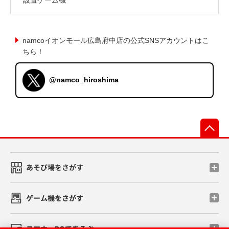
namcoイオンモール広島府中店の公式SNSアカウントはこ
ちら！
@namco_hiroshima
先
あそび場をさがす
ゲーム機をさがす
スマホ・PCであそぶ