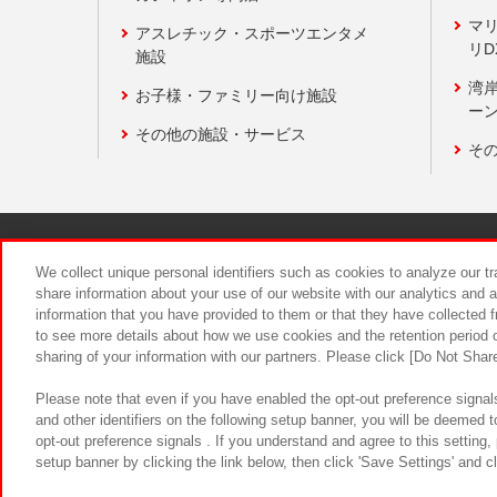
マ
アスレチック・スポーツエンタメ
リD
施設
湾
お子様・ファミリー向け施設
ーン
その他の施設・サービス
そ
関連会社
サステナビリティ
We collect unique personal identifiers such as cookies to analyze our t
share information about your use of our website with our analytics and 
information that you have provided to them or that they have collected f
食品のご提
to see more details about how we use cookies and the retention period o
sharing of your information with our partners. Please click [Do Not Shar
Please note that even if you have enabled the opt-out preference signals
and other identifiers on the following setup banner, you will be deemed 
opt-out preference signals . If you understand and agree to this setting
setup banner by clicking the link below, then click 'Save Settings' and c
©Bandai Namco Amusement Inc.
©Ba