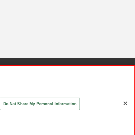
針と検証結果
お取引先さまとともに
お問い合わせ
Do Not Share My Personal Information
ASHIKI Co., Ltd. All Rights Reserved.