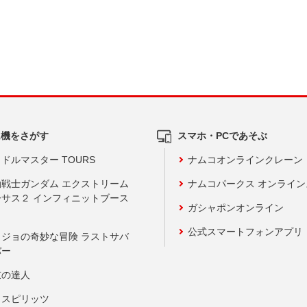
ム機をさがす
スマホ・PCであそぶ
ドルマスター TOURS
ナムコオンラインクレーン
動戦士ガンダム エクストリーム
ナムコパークス オンライ
ーサス２ インフィニットブース
ガシャポンオンライン
公式スマートフォンアプリ
ョジョの奇妙な冒険 ラストサバ
バー
鼓の達人
りスピリッツ