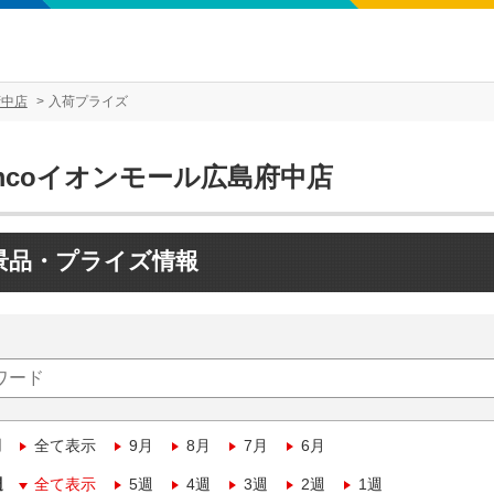
府中店
入荷プライズ
mcoイオンモール広島府中店
景品・プライズ情報
月
全て表示
9月
8月
7月
6月
週
全て表示
5週
4週
3週
2週
1週