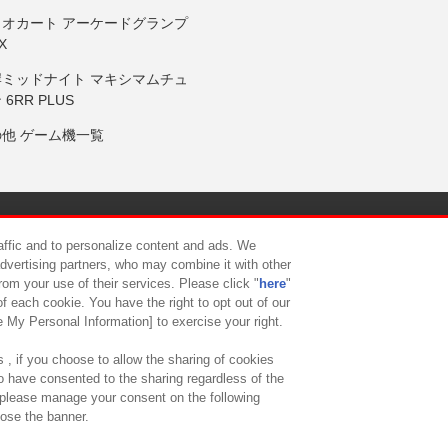
リオカート アーケードグランプ
X
岸ミッドナイト マキシマムチュ
 6RR PLUS
の他 ゲーム機一覧
サイトポリシー
プライバシーポリシー
ウェブアクセシビリティ方
raffic and to personalize content and ads. We
advertising partners, who may combine it with other
rom your use of their services. Please click "
here
"
供について
カスタマーハラスメント対応方針
よくあるご質問・
f each cookie. You have the right to opt out of our
e My Personal Information] to exercise your right.
 , if you choose to allow the sharing of cookies
to have consented to the sharing regardless of the
, please manage your consent on the following
lose the banner.
ndai Namco Amusement Lab Inc.
©Bandai Namco Experience Inc.
©HANAY