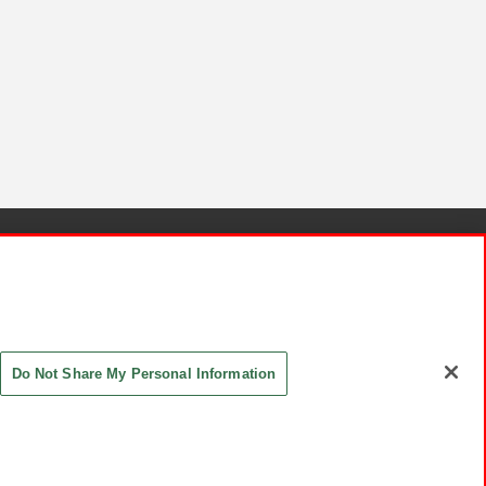
針と検証結果
お取引先さまとともに
お問い合わせ
Do Not Share My Personal Information
ASHIKI Co., Ltd. All Rights Reserved.