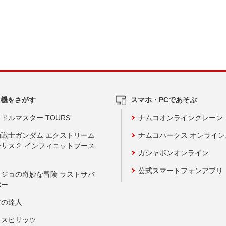
ム機をさがす
スマホ・PCであそぶ
ドルマスター TOURS
ナムコオンラインクレーン
動戦士ガンダム エクストリーム
ナムコパークス オンライ
ーサス２ インフィニットブース
ガシャポンオンライン
公式スマートフォンアプリ
ョジョの奇妙な冒険 ラストサバ
バー
鼓の達人
りスピリッツ