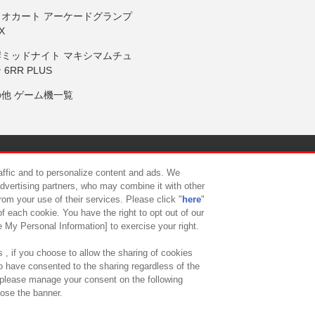
リオカート アーケードグランプ
X
岸ミッドナイト マキシマムチュ
 6RR PLUS
の他 ゲーム機一覧
サイトポリシー
プライバシーポリシー
ウェブアクセシビリティ方
raffic and to personalize content and ads. We
advertising partners, who may combine it with other
rom your use of their services. Please click "
here
"
供について
カスタマーハラスメント対応方針
よくあるご質問・
f each cookie. You have the right to opt out of our
e My Personal Information] to exercise your right.
 , if you choose to allow the sharing of cookies
to have consented to the sharing regardless of the
, please manage your consent on the following
lose the banner.
ndai Namco Amusement Lab Inc.
©Bandai Namco Experience Inc.
©HANAY