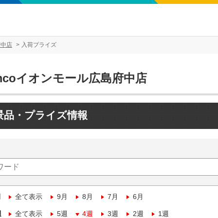
府中店
入荷プライズ
mcoイオンモール広島府中店
景品・プライズ情報
月
全て表示
9月
8月
7月
6月
週
全て表示
5週
4週
3週
2週
1週