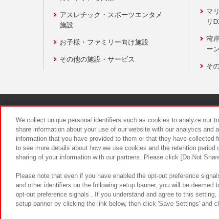
マ
アスレチック・スポーツエンタメ
リD
施設
湾
お子様・ファミリー向け施設
ーン
その他の施設・サービス
そ
関連会社
サステナビリティ
We collect unique personal identifiers such as cookies to analyze our t
share information about your use of our website with our analytics and 
information that you have provided to them or that they have collected f
食品のご提
to see more details about how we use cookies and the retention period o
sharing of your information with our partners. Please click [Do Not Shar
Please note that even if you have enabled the opt-out preference signals
and other identifiers on the following setup banner, you will be deemed 
opt-out preference signals . If you understand and agree to this setting
setup banner by clicking the link below, then click 'Save Settings' and c
©Bandai Namco Amusement Inc.
©Ba