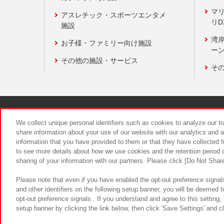
マ
アスレチック・スポーツエンタメ
リD
施設
湾
お子様・ファミリー向け施設
ーン
その他の施設・サービス
そ
関連会社
サステナビリティ
We collect unique personal identifiers such as cookies to analyze our t
share information about your use of our website with our analytics and 
information that you have provided to them or that they have collected f
食品のご提
to see more details about how we use cookies and the retention period o
sharing of your information with our partners. Please click [Do Not Shar
Please note that even if you have enabled the opt-out preference signals
and other identifiers on the following setup banner, you will be deemed 
opt-out preference signals . If you understand and agree to this setting
setup banner by clicking the link below, then click 'Save Settings' and c
©Bandai Namco Amusement Inc.
©Ba