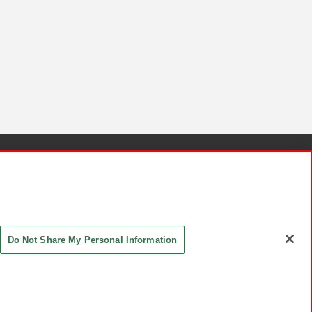
針と検証結果
お取引先さまとともに
お問い合わせ
Do Not Share My Personal Information
ASHIKI Co., Ltd. All Rights Reserved.