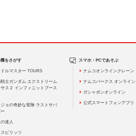
ム機をさがす
スマホ・PCであそぶ
ドルマスター TOURS
ナムコオンラインクレーン
動戦士ガンダム エクストリーム
ナムコパークス オンライ
ーサス２ インフィニットブース
ガシャポンオンライン
公式スマートフォンアプリ
ョジョの奇妙な冒険 ラストサバ
バー
鼓の達人
りスピリッツ