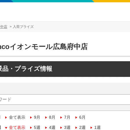
府中店
入荷プライズ
mcoイオンモール広島府中店
景品・プライズ情報
月
全て表示
9月
8月
7月
6月
週
全て表示
5週
4週
3週
2週
1週