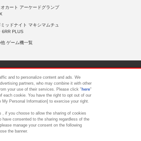
リオカート アーケードグランプ
X
岸ミッドナイト マキシマムチュ
 6RR PLUS
の他 ゲーム機一覧
サイトポリシー
プライバシーポリシー
ウェブアクセシビリティ方
raffic and to personalize content and ads. We
advertising partners, who may combine it with other
rom your use of their services. Please click "
here
"
供について
カスタマーハラスメント対応方針
よくあるご質問・
f each cookie. You have the right to opt out of our
e My Personal Information] to exercise your right.
 , if you choose to allow the sharing of cookies
to have consented to the sharing regardless of the
, please manage your consent on the following
lose the banner.
ndai Namco Amusement Lab Inc.
©Bandai Namco Experience Inc.
©HANAY