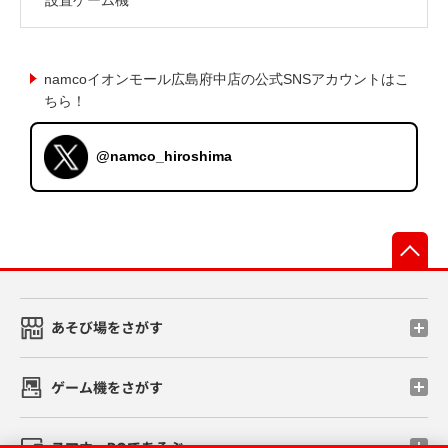
namcoイオンモール広島府中店の公式SNSアカウントはこ
ちら！
@namco_hiroshima
先
あそび場をさがす
ゲーム機をさがす
スマホ・PCであそぶ