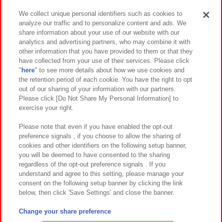
We collect unique personal identifiers such as cookies to
analyze our traffic and to personalize content and ads. We
イベント・キャンペーン
share information about your use of our website with our
analytics and advertising partners, who may combine it with
other information that you have provided to them or that they
have collected from your use of their services. Please click
"
here
" to see more details about how we use cookies and
関連会社
サステナビリティ
サイトポリシー
the retention period of each cookie. You have the right to opt
out of our sharing of your information with our partners.
プライバシーポリシー
ウェブアクセシビリティ方針と検証結果
Please click [Do Not Share My Personal Information] to
exercise your right.
お取引先さまとともに
食品のご提供について
カスタマーハラスメント対応方針
よくあるご質問・お問い合わせ
Please note that even if you have enabled the opt-out
preference signals , if you choose to allow the sharing of
cookies and other identifiers on the following setup banner,
you will be deemed to have consented to the sharing
regardless of the opt-out preference signals . If you
understand and agree to this setting, please manage your
consent on the following setup banner by clicking the link
below, then click 'Save Settings' and close the banner.
©Bandai Namco Amusement Inc.
©Bandai Namco Amusement Lab Inc.
Change your share preference
©Bandai Namco Experience Inc.