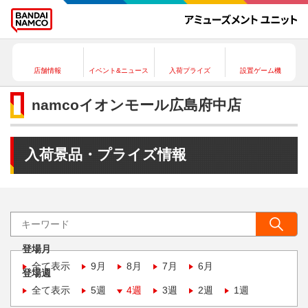
店舗情報
イベント&ニュース
入荷プライズ
設置ゲーム機
namcoイオンモール広島府中店
入荷景品・プライズ情報
登場月
全て表示
9月
8月
7月
6月
登場週
全て表示
5週
4週
3週
2週
1週