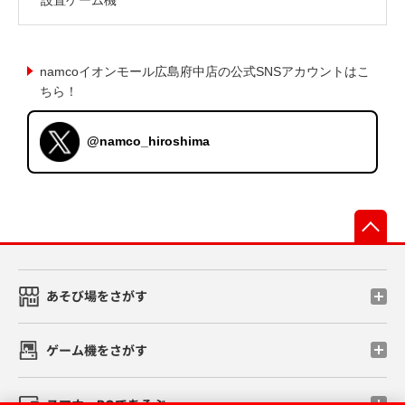
namcoイオンモール広島府中店の公式SNSアカウントはこ
ちら！
@namco_hiroshima
先
あそび場をさがす
ゲーム機をさがす
スマホ・PCであそぶ