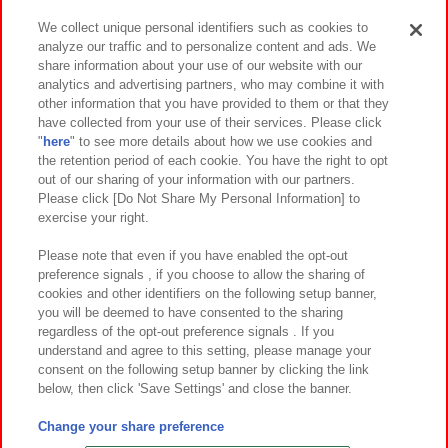
We collect unique personal identifiers such as cookies to
analyze our traffic and to personalize content and ads. We
イベント・キャンペーン
share information about your use of our website with our
analytics and advertising partners, who may combine it with
other information that you have provided to them or that they
have collected from your use of their services. Please click
"
here
" to see more details about how we use cookies and
関連会社
サステナビリティ
サイトポリシー
the retention period of each cookie. You have the right to opt
out of our sharing of your information with our partners.
プライバシーポリシー
ウェブアクセシビリティ方針と検証結果
Please click [Do Not Share My Personal Information] to
exercise your right.
お取引先さまとともに
食品のご提供について
カスタマーハラスメント対応方針
よくあるご質問・お問い合わせ
Please note that even if you have enabled the opt-out
preference signals , if you choose to allow the sharing of
cookies and other identifiers on the following setup banner,
you will be deemed to have consented to the sharing
regardless of the opt-out preference signals . If you
understand and agree to this setting, please manage your
consent on the following setup banner by clicking the link
below, then click 'Save Settings' and close the banner.
©Bandai Namco Amusement Inc.
©Bandai Namco Amusement Lab Inc.
Change your share preference
©Bandai Namco Experience Inc.