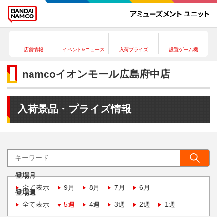
店舗情報
イベント&ニュース
入荷プライズ
設置ゲーム機
namcoイオンモール広島府中店
入荷景品・プライズ情報
登場月
全て表示
9月
8月
7月
6月
登場週
全て表示
5週
4週
3週
2週
1週