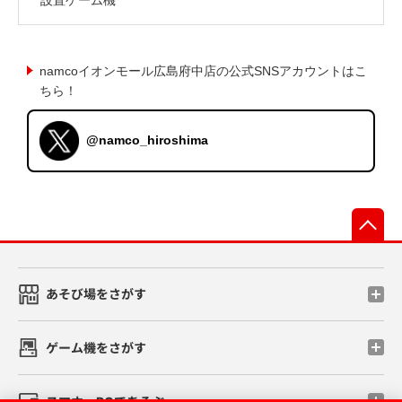
namcoイオンモール広島府中店の公式SNSアカウントはこ
ちら！
@namco_hiroshima
先
あそび場をさがす
ゲーム機をさがす
スマホ・PCであそぶ