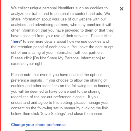
We collect unique personal identifiers such as cookies to
analyze our traffic and to personalize content and ads. We
イベント・キャンペーン
share information about your use of our website with our
analytics and advertising partners, who may combine it with
other information that you have provided to them or that they
have collected from your use of their services. Please click
"
here
" to see more details about how we use cookies and
関連会社
サステナビリティ
サイトポリシー
the retention period of each cookie. You have the right to opt
out of our sharing of your information with our partners.
プライバシーポリシー
ウェブアクセシビリティ方針と検証結果
Please click [Do Not Share My Personal Information] to
exercise your right.
お取引先さまとともに
食品のご提供について
カスタマーハラスメント対応方針
よくあるご質問・お問い合わせ
Please note that even if you have enabled the opt-out
preference signals , if you choose to allow the sharing of
cookies and other identifiers on the following setup banner,
you will be deemed to have consented to the sharing
regardless of the opt-out preference signals . If you
understand and agree to this setting, please manage your
consent on the following setup banner by clicking the link
below, then click 'Save Settings' and close the banner.
©Bandai Namco Amusement Inc.
©Bandai Namco Amusement Lab Inc.
Change your share preference
©Bandai Namco Experience Inc.