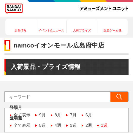
店舗情報
イベント&ニュース
入荷プライズ
設置ゲーム機
namcoイオンモール広島府中店
入荷景品・プライズ情報
登場月
全て表示
9月
8月
7月
6月
登場週
全て表示
5週
4週
3週
2週
1週