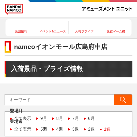
店舗情報
イベント&ニュース
入荷プライズ
設置ゲーム機
namcoイオンモール広島府中店
入荷景品・プライズ情報
登場月
全て表示
9月
8月
7月
6月
登場週
全て表示
5週
4週
3週
2週
1週