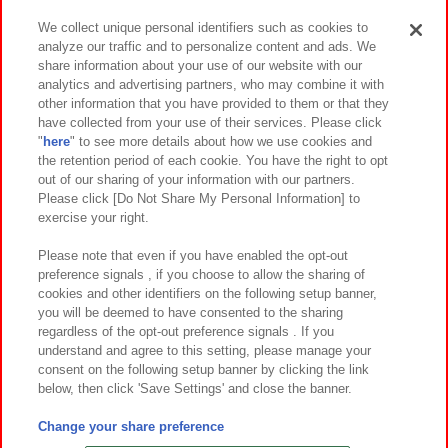
We collect unique personal identifiers such as cookies to
analyze our traffic and to personalize content and ads. We
イベント・キャンペーン
share information about your use of our website with our
analytics and advertising partners, who may combine it with
other information that you have provided to them or that they
have collected from your use of their services. Please click
"
here
" to see more details about how we use cookies and
関連会社
サステナビリティ
サイトポリシー
the retention period of each cookie. You have the right to opt
out of our sharing of your information with our partners.
プライバシーポリシー
ウェブアクセシビリティ方針と検証結果
Please click [Do Not Share My Personal Information] to
exercise your right.
お取引先さまとともに
食品のご提供について
カスタマーハラスメント対応方針
よくあるご質問・お問い合わせ
Please note that even if you have enabled the opt-out
preference signals , if you choose to allow the sharing of
cookies and other identifiers on the following setup banner,
you will be deemed to have consented to the sharing
regardless of the opt-out preference signals . If you
understand and agree to this setting, please manage your
consent on the following setup banner by clicking the link
below, then click 'Save Settings' and close the banner.
©Bandai Namco Amusement Inc.
©Bandai Namco Amusement Lab Inc.
Change your share preference
©Bandai Namco Experience Inc.