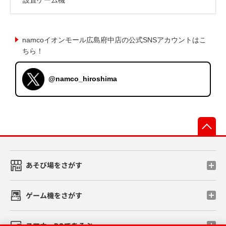
namcoイオンモール広島府中店の公式SNSアカウントはこ
ちら！
@namco_hiroshima
先
あそび場をさがす
ゲーム機をさがす
スマホ・PCであそぶ