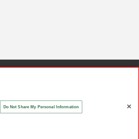
針と検証結果
お取引先さまとともに
お問い合わせ
Do Not Share My Personal Information
ASHIKI Co., Ltd. All Rights Reserved.