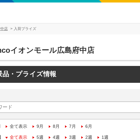
府中店
入荷プライズ
mcoイオンモール広島府中店
景品・プライズ情報
月
全て表示
9月
8月
7月
6月
週
全て表示
5週
4週
3週
2週
1週