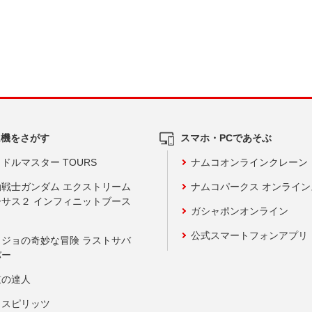
ム機をさがす
スマホ・PCであそぶ
ドルマスター TOURS
ナムコオンラインクレーン
動戦士ガンダム エクストリーム
ナムコパークス オンライ
ーサス２ インフィニットブース
ガシャポンオンライン
公式スマートフォンアプリ
ョジョの奇妙な冒険 ラストサバ
バー
鼓の達人
りスピリッツ