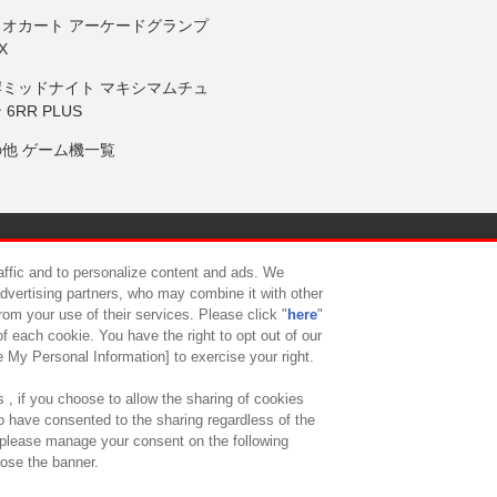
リオカート アーケードグランプ
X
岸ミッドナイト マキシマムチュ
 6RR PLUS
の他 ゲーム機一覧
サイトポリシー
プライバシーポリシー
ウェブアクセシビリティ方
raffic and to personalize content and ads. We
advertising partners, who may combine it with other
rom your use of their services. Please click "
here
"
供について
カスタマーハラスメント対応方針
よくあるご質問・
f each cookie. You have the right to opt out of our
e My Personal Information] to exercise your right.
 , if you choose to allow the sharing of cookies
to have consented to the sharing regardless of the
, please manage your consent on the following
lose the banner.
ndai Namco Amusement Lab Inc.
©Bandai Namco Experience Inc.
©HANAY