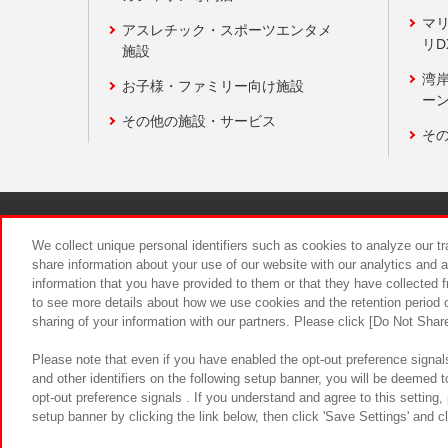
マ
アスレチック・スポーツエンタメ
リD
施設
湾
お子様・ファミリー向け施設
ーン
その他の施設・サービス
そ
関連会社
サステナビリティ
We collect unique personal identifiers such as cookies to analyze our t
share information about your use of our website with our analytics and 
information that you have provided to them or that they have collected f
食品のご提
to see more details about how we use cookies and the retention period o
sharing of your information with our partners. Please click [Do Not Shar
Please note that even if you have enabled the opt-out preference signals
and other identifiers on the following setup banner, you will be deemed 
opt-out preference signals . If you understand and agree to this setting
setup banner by clicking the link below, then click 'Save Settings' and c
©Bandai Namco Amusement Inc.
©Ba