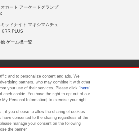
リオカート アーケードグランプ
X
岸ミッドナイト マキシマムチュ
 6RR PLUS
の他 ゲーム機一覧
サイトポリシー
プライバシーポリシー
ウェブアクセシビリティ方
raffic and to personalize content and ads. We
advertising partners, who may combine it with other
rom your use of their services. Please click "
here
"
供について
カスタマーハラスメント対応方針
よくあるご質問・
f each cookie. You have the right to opt out of our
e My Personal Information] to exercise your right.
 , if you choose to allow the sharing of cookies
to have consented to the sharing regardless of the
, please manage your consent on the following
lose the banner.
ndai Namco Amusement Lab Inc.
©Bandai Namco Experience Inc.
©HANAY