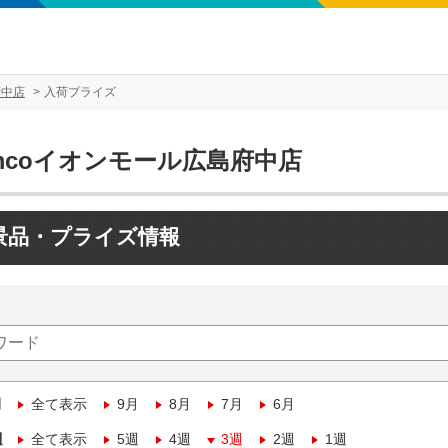
府中店
入荷プライズ
mcoイオンモール広島府中店
景品・プライズ情報
月
全て表示
9月
8月
7月
6月
週
全て表示
5週
4週
3週
2週
1週