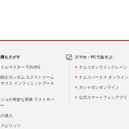
ム機をさがす
スマホ・PCであそぶ
ドルマスター TOURS
ナムコオンラインクレーン
動戦士ガンダム エクストリーム
ナムコパークス オンライ
ーサス２ インフィニットブース
ガシャポンオンライン
公式スマートフォンアプリ
ョジョの奇妙な冒険 ラストサバ
バー
鼓の達人
りスピリッツ