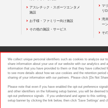
マ
アスレチック・スポーツエンタメ
リD
施設
湾
お子様・ファミリー向け施設
ーン
その他の施設・サービス
そ
関連会社
サステナビリティ
We collect unique personal identifiers such as cookies to analyze our t
share information about your use of our website with our analytics and 
information that you have provided to them or that they have collected f
食品のご提
to see more details about how we use cookies and the retention period o
sharing of your information with our partners. Please click [Do Not Shar
Please note that even if you have enabled the opt-out preference signals
and other identifiers on the following setup banner, you will be deemed 
opt-out preference signals . If you understand and agree to this setting
setup banner by clicking the link below, then click 'Save Settings' and c
©Bandai Namco Amusement Inc.
©Ba