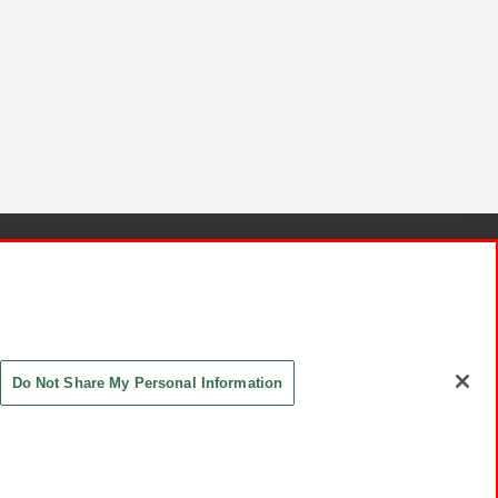
針と検証結果
お取引先さまとともに
お問い合わせ
Do Not Share My Personal Information
ASHIKI Co., Ltd. All Rights Reserved.