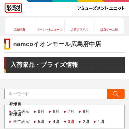
店舗情報
イベント&ニュース
入荷プライズ
設置ゲーム機
namcoイオンモール広島府中店
入荷景品・プライズ情報
登場月
全て表示
9月
8月
7月
6月
登場週
全て表示
5週
4週
3週
2週
1週