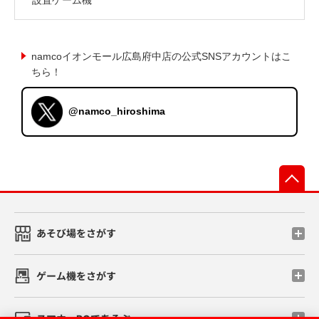
namcoイオンモール広島府中店の公式SNSアカウントはこ
ちら！
@namco_hiroshima
先
あそび場をさがす
ゲーム機をさがす
スマホ・PCであそぶ