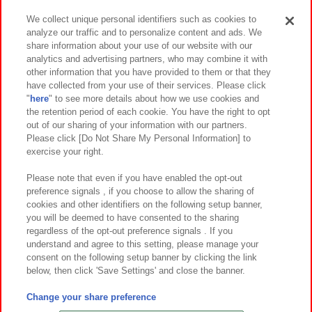
We collect unique personal identifiers such as cookies to
analyze our traffic and to personalize content and ads. We
イベント・キャンペーン
share information about your use of our website with our
analytics and advertising partners, who may combine it with
other information that you have provided to them or that they
have collected from your use of their services. Please click
"
here
" to see more details about how we use cookies and
関連会社
サステナビリティ
サイトポリシー
the retention period of each cookie. You have the right to opt
out of our sharing of your information with our partners.
プライバシーポリシー
ウェブアクセシビリティ方針と検証結果
Please click [Do Not Share My Personal Information] to
exercise your right.
お取引先さまとともに
食品のご提供について
カスタマーハラスメント対応方針
よくあるご質問・お問い合わせ
Please note that even if you have enabled the opt-out
preference signals , if you choose to allow the sharing of
cookies and other identifiers on the following setup banner,
you will be deemed to have consented to the sharing
regardless of the opt-out preference signals . If you
understand and agree to this setting, please manage your
consent on the following setup banner by clicking the link
below, then click 'Save Settings' and close the banner.
©Bandai Namco Amusement Inc.
©Bandai Namco Amusement Lab Inc.
Change your share preference
©Bandai Namco Experience Inc.